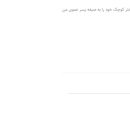
ر
پ
ل
و
ه
ختر کوچک خود را به صیغه پسر عموی من
ش