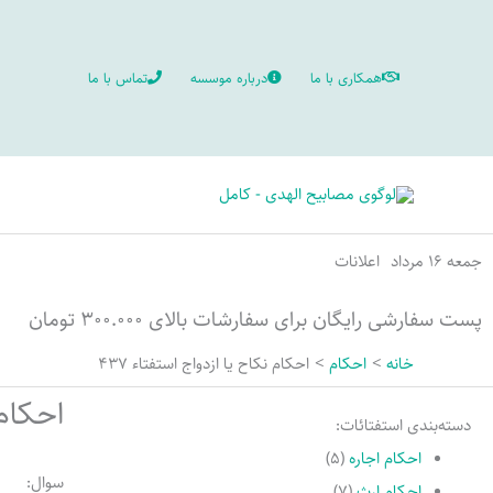
رش
ه
همکاری با ما
درباره موسسه
تماس با ما
حتوا
جمعه ۱۶ مرداد
اعلانات
پست سفارشی رایگان برای سفارشات بالای ۳۰۰.۰۰۰ تومان
خانه
احکام
احكام نكاح يا ازدواج استفتاء 437
احکام 
دسته‌بندی استفتائات:
احکام اجاره
(۵)
سوال:
احکام ارث
(۷)