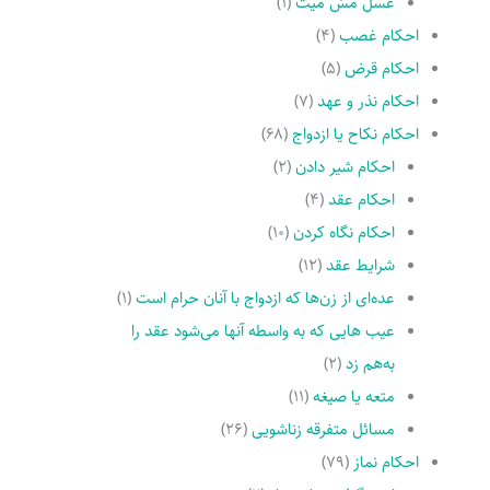
غسل مسّ میت
(۱)
احکام غصب
(۴)
احکام قرض
(۵)
احکام نذر و عهد
(۷)
احکام نکاح یا ازدواج
(۶۸)
احکام شیر دادن
(۲)
احکام عقد
(۴)
احکام نگاه کردن
(۱۰)
شرایط عقد
(۱۲)
عده‌اى از زن‌ها که ازدواج با آنان حرام است
(۱)
عیب هایى که به واسطه آنها مى‌شود عقد را
به‌هم زد
(۲)
متعه یا صیغه
(۱۱)
مسائل متفرقه زناشویى
(۲۶)
احکام نماز
(۷۹)