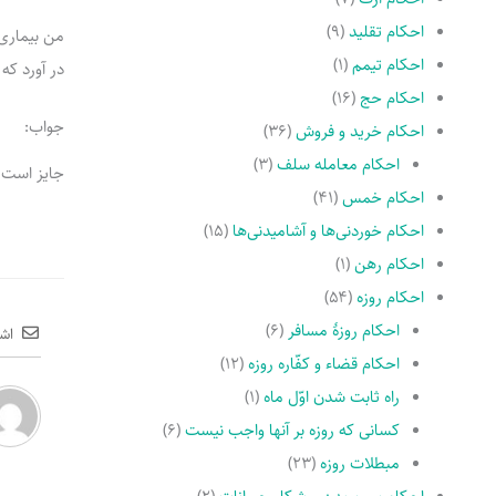
احکام تقلید
(۹)
من بیماری
احکام تیمم
(۱)
در آورد که
احکام حج
(۱۶)
جواب:
احکام خرید و فروش
(۳۶)
احکام معامله سلف
(۳)
جایز است 
احکام خمس
(۴۱)
احکام خوردنی‌ها و آشامیدنی‌ها
(۱۵)
احکام رهن
(۱)
احکام روزه
(۵۴)
احکام روزۀ مسافر
(۶)
اش
احکام قضاء و کفّاره روزه
(۱۲)
راه ثابت شدن اوّل ماه
(۱)
کسانى که روزه بر آنها واجب نیست
(۶)
مبطلات روزه
(۲۳)