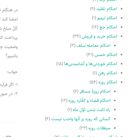
احکام تقلید
(۹)
در هنگام ث
احکام تیمم
(۱)
احکام حج
(۱۶)
کلّ مبلغ ش
احکام خرید و فروش
(۳۶)
پرداخت کن
احکام معامله سلف
(۳)
وضعیت چگون
احکام خمس
(۴۱)
باشیم؟
احکام خوردنی‌ها و آشامیدنی‌ها
(۱۵)
جواب:
احکام رهن
(۱)
احکام روزه
(۵۴)
1- اگر قرارداد اجاره‌ای باشد، این شرط در ضمن قرارداد اشکال ندارد.
احکام روزۀ مسافر
(۶)
2- در صورتی که قرارداد به صورت عقد اجاره باشد و منظور از مابه التفاوت، بقیه قسط‌ها باشد باید پرداخت شود.
احکام قضاء و کفّاره روزه
(۱۲)
راه ثابت شدن اوّل ماه
(۱)
کسانى که روزه بر آنها واجب نیست
(۶)
مبطلات روزه
(۲۳)