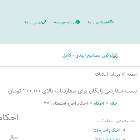
رش
ه
همکاری با ما
درباره موسسه
تماس با ما
حتوا
جمعه ۱۶ مرداد
اعلانات
پست سفارشی رایگان برای سفارشات بالای ۳۰۰.۰۰۰ تومان
خانه
احکام
احکام اجاره استفتاء 379
احکام ا
دسته‌بندی استفتائات:
احکام اجاره
(۵)
سوال:
احکام ارث
(۷)