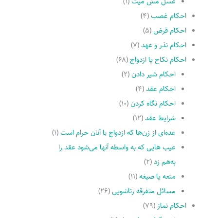
غسل مسّ میت
(۱)
احکام غصب
(۴)
احکام قرض
(۵)
احکام نذر و عهد
(۷)
احکام نکاح یا ازدواج
(۶۸)
احکام شیر دادن
(۲)
احکام عقد
(۴)
احکام نگاه کردن
(۱۰)
شرایط عقد
(۱۲)
عده‌اى از زن‌ها که ازدواج با آنان حرام است
(۱)
عیب هایى که به واسطه آنها مى‌شود عقد را
به‌هم زد
(۲)
متعه یا صیغه
(۱۱)
مسائل متفرقه زناشویى
(۲۶)
احکام نماز
(۷۹)