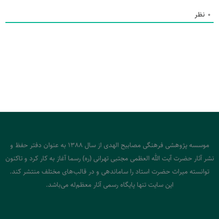
0
نظر
موسسه پژوهشی فرهنگی مصابیح الهدی از سال 1388 به عنوان دفتر حفظ و
نشر آثار حضرت آیت الله العظمی مجتبی تهرانی (ره) رسما آغاز به کار کرد و تاکنون
توانسته میراث حضرت استاد را ساماندهی و در قالب‌های مختلف منتشر کند.
این سایت تنها پایگاه رسمی آثار معظم‌له می‌باشد.