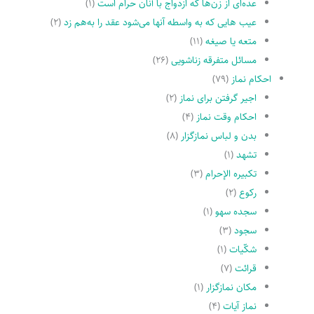
عده‌اى از زن‌ها که ازدواج با آنان حرام است
(۱)
عیب هایى که به واسطه آنها مى‌شود عقد را به‌هم زد
(۲)
متعه یا صیغه
(۱۱)
مسائل متفرقه زناشویى
(۲۶)
احکام نماز
(۷۹)
اجیر گرفتن براى نماز
(۲)
احکام وقت نماز
(۴)
بدن و لباس نمازگزار
(۸)
تشهد
(۱)
تکبیره الإحرام
(۳)
رکوع
(۲)
سجده سهو
(۱)
سجود
(۳)
شکّیات
(۱)
قرائت
(۷)
مکان نمازگزار
(۱)
نماز آیات
(۴)