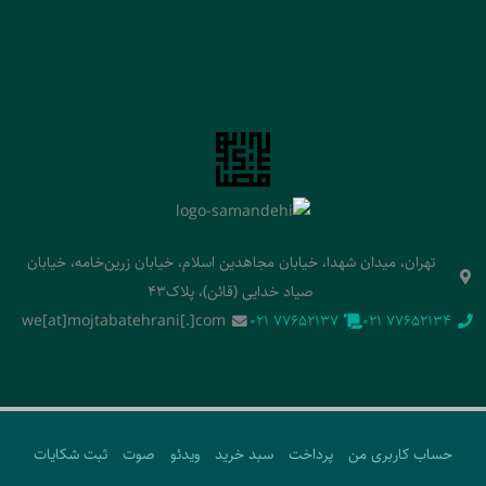
تهران، میدان شهدا، خیابان مجاهدین اسلام، خیابان زرین‌خامه، خیابان
صیاد خدایی (قائن)، پلاک43
we[at]mojtabatehrani[.]com
‭021 77652137‬
‭021 77652134‬
حساب کاربری من
پرداخت
سبد خرید
ویدئو
صوت
ثبت شکایات