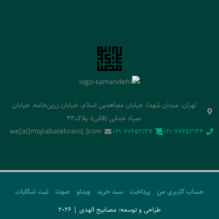
تهران، میدان شهدا، خیابان مجاهدین اسلام، خیابان زرین‌خامه، خیابان
صیاد خدایی (قائن)، پلاک43
we[at]mojtabatehrani[.]com
‭021 77652137‬
‭021 77652134‬
حساب کاربری من
پرداخت
سبد خرید
ویدئو
صوت
ثبت شکایات
طراحی و توسعه: مصابیح الهدی | 2026