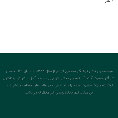
0
نظر
موسسه پژوهشی فرهنگی مصابیح الهدی از سال 1388 به عنوان دفتر حفظ و
نشر آثار حضرت آیت الله العظمی مجتبی تهرانی (ره) رسما آغاز به کار کرد و تاکنون
توانسته میراث حضرت استاد را ساماندهی و در قالب‌های مختلف منتشر کند.
این سایت تنها پایگاه رسمی آثار معظم‌له می‌باشد.