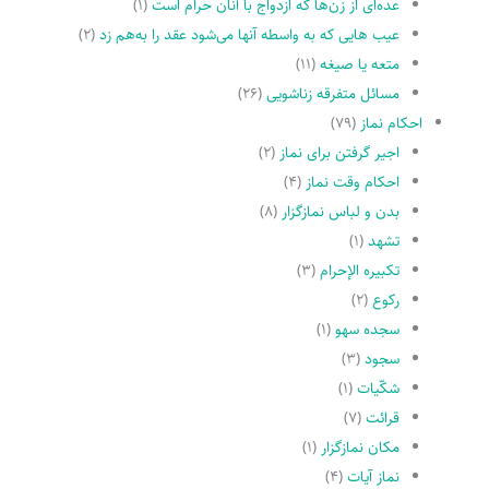
عده‌اى از زن‌ها که ازدواج با آنان حرام است
(۱)
عیب هایى که به واسطه آنها مى‌شود عقد را به‌هم زد
(۲)
متعه یا صیغه
(۱۱)
مسائل متفرقه زناشویى
(۲۶)
احکام نماز
(۷۹)
اجیر گرفتن براى نماز
(۲)
احکام وقت نماز
(۴)
بدن و لباس نمازگزار
(۸)
تشهد
(۱)
تکبیره الإحرام
(۳)
رکوع
(۲)
سجده سهو
(۱)
سجود
(۳)
شکّیات
(۱)
قرائت
(۷)
مکان نمازگزار
(۱)
نماز آیات
(۴)