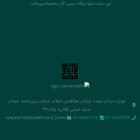
این سایت تنها پایگاه رسمی آثار معظم‌له می‌باشد.
تهران، میدان شهدا، خیابان مجاهدین اسلام، خیابان زرین‌خامه، خیابان
صیاد خدایی (قائن)، پلاک43
we[at]mojtabatehrani[.]com
‭021 77652137‬
‭021 77652134‬