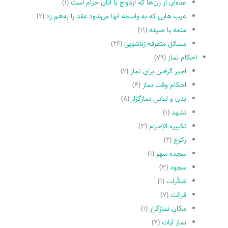
عده‌اى از زن‌ها که ازدواج با آنان حرام است
(۱)
عیب هایى که به واسطه آنها مى‌شود عقد را به‌هم زد
(۲)
متعه یا صیغه
(۱۱)
مسائل متفرقه زناشویى
(۲۶)
احکام نماز
(۷۹)
اجیر گرفتن براى نماز
(۲)
احکام وقت نماز
(۴)
بدن و لباس نمازگزار
(۸)
تشهد
(۱)
تکبیره الإحرام
(۳)
رکوع
(۲)
سجده سهو
(۱)
سجود
(۳)
شکّیات
(۱)
قرائت
(۷)
مکان نمازگزار
(۱)
نماز آیات
(۴)