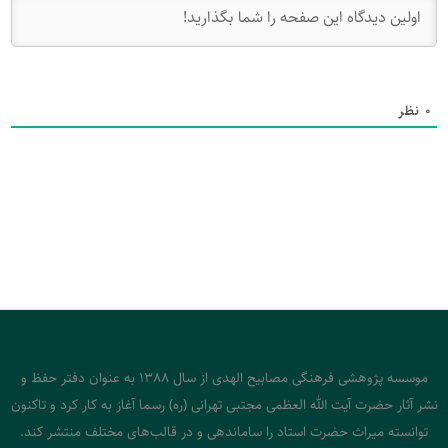
0
نظر
موسسه پژوهشی فرهنگی مصابیح الهدی از سال 1388 به عنوان دفتر حفظ و
نشر آثار حضرت آیت الله العظمی مجتبی تهرانی (ره) رسما آغاز به کار کرد و تاکنون
توانسته میراث حضرت استاد را ساماندهی و در قالب‌های مختلف منتشر کند.