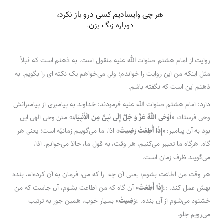
روایت از امام هشتم صلوات الله علیه منقول است. به ذهنم است که قبلاً
مثل اینکه من این روایت را خواندم؛ ولی می‌خواهم یک نکته ای را بگویم. به
ذهنم این است که نگفته باشم.
دارد: امام هشتم صلوات الله علیه فرمودند: خداوند به پیامبری از پیامبرانش
وحی فرستاد، «
أَوْحَى اللَّهُ عَزَّ وَ جَلَّ إِلَى نَبِیٍّ مِنَ الْأَنْبِیَاءِ
» متن وحی الهی این
بود به آن پیامبر: «
إِذَا أُطِعْتُ رَضِیتُ
» اذا، ما می‌گوییم زمانیّه است؛ یعنی هر
گاه. هرگاه ما تعبیر می‌کنیم، هر وقت، به قول ما، حالا می‌خوانم. اذا،
می‌گویند ظرف زمان است.
هر وقت من اطاعت بشوم؛ یعنی آن چه را که من، فرمان به آن کرده‌ام، بنده
بهش عمل کند. :«
إِذَا أُطِعْتُ
» آن گاه که من اطاعت بشوم، آن جاست که من
خشنود می‌شوم از آن بنده. «
رَضِیتُ
» بسیار خوب، همین جور به ترتیب
می‌رویم جلو.