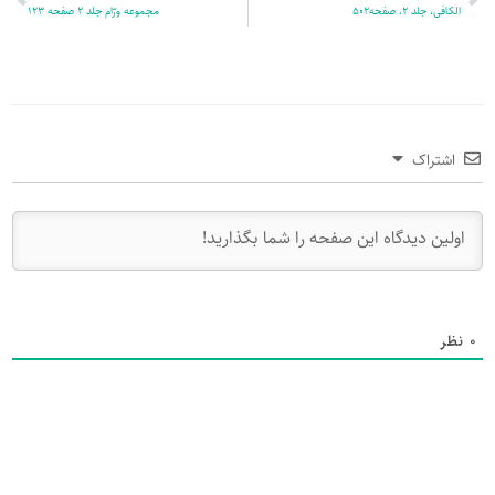
الکافی، جلد 2، صفحه502
مجموعه ورّام جلد 2 صفحه 123
اشتراک
0
نظر