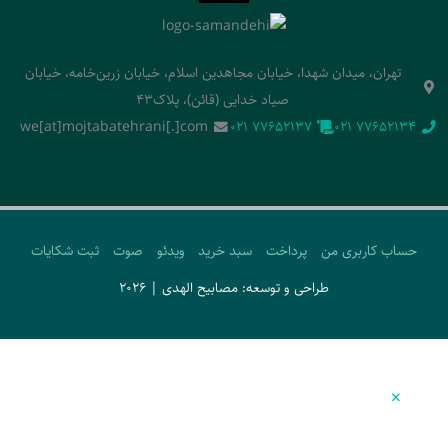
تهران، میدان شهدا، خیابان مجاهدین اسلام، خیابان زرین‌خامه، خیابان
صیاد خدایی (قائن)، پلاک43
we[at]mojtabatehrani[.]com
‭021 77652137‬
‭021 77652134‬
حساب کاربری من
پرداخت
سبد خرید
ویدئو
صوت
ثبت شکایات
طراحی و توسعه: مصابیح الهدی | 2026