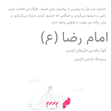
خداوند عزّو جلّ به پیامبری از پیامبران وحی فرمود: هرگاه من اطاعت شوم،
راضی و خشنود می‌گردم. و هنگامی که خشنود گردم، مبارک می‌گردانم. و
برای برکت من نهایت و انتهایی وجود ندارد
امام رضا (ع)
اَعُوذُ بِالله مِنَ الشَّیطانِ الرَّجیمِ
بِسمِ الله الرَّحمنِ الرَّحیمِ