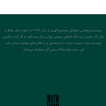
موسسه پژوهشی فرهنگی مصابیح الهدی از سال 1388 به عنوان دفتر حفظ و
نشر آثار حضرت آیت الله العظمی مجتبی تهرانی (ره) رسما آغاز به کار کرد و تاکنون
توانسته میراث حضرت استاد را ساماندهی و در قالب‌های مختلف منتشر کند.
این سایت تنها پایگاه رسمی آثار معظم‌له می‌باشد.