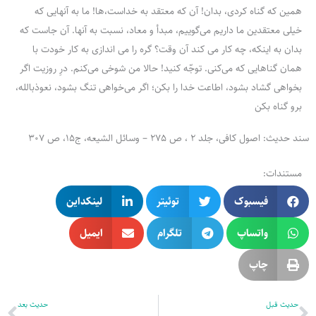
همین که گناه کردی، بدان! آن که معتقد به خداست،ها! ما به آنهایی که
خیلی معتقدین ما داریم می‌گوییم، مبدأ و معاد، نسبت به آنها. آن جاست که
بدان به اینکه، چه کار می کند آن وقت؟ گره را می اندازی به کار خودت با
همان گناهایی که می‌کنی. توجّه کنید! حالا من شوخی می‌کنم. درِ روزیت اگر
بخواهی گشاد بشود، اطاعت خدا را بکن؛ اگر می‌خواهی تنگ بشود، نعوذبالله،
برو گناه بکن
سند حدیث: اصول کافی، جلد 2 ، ص 275 – وسائل الشیعه، ج15، ص 307
مستندات:
فیسبوک
توئیتر
لینکداین
واتساپ
تلگرام
ایمیل
چاپ
قبلی
بع
حدیث قبل
حدیث بعد