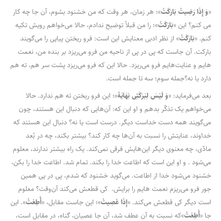
«
وَ إِذَا رَضِیتُ بَارَکْتُ‌
»؛ هر زمان، هر وقت که من خشنود بشوم، آن جا چه کار
می کنم؟ این «
بَارَکْتُ
»؛ را من قبلاً توضیح ندادم، حالا می‌خواهم رویش تکیه
کنم. «
بَارَکْتُ
» از نظر ادبی معنایش این است: فرو ریختن پیاپی را می‌گویند
بارکت. آن جاست که پی در پی از ناحیه من فرو می‌ریزد بر بنده من، نعمت
هایم و عنایت‌هایم فرو می‌ریزد. حالا این که فرو می‌ریزد پشت سر هم، ته هم
دارد یا نه؟جمله سوم؛ سه تا جمله است.
بعد می‌فرماید: «
وَ لَیْسَ‌ لِبَرَکَتِی‌ نِهَایَهٌ
»؛ این فرو ریختن ته هم ندارد. حالا
می‌خواهم یک تذکّر بدهم و او این که: آن‌هایی که دنبال این هستند، چون
می‌گویند همه دست خداست دیگر. درست است یا نه؟ دنبال این هستند که
خداوند، عنایتش را نسبت به آن‌ها چه کار کند؟ بیشتر بکند، چه در بُعد
مادّی، چه معنوی دیگر این‌هایش فرقی نمی‌کند. یک راه بیشتر ندارند، معلوم
می‌شود . و او این است که اطاعت خدا را بکند. تمام شد. اطاعت خدا را بکن،
خشنود می‌شود خدا از اطاعت. می‌گوید خشنود که شدم، پی در پی همین
جور فرو می‌ریزم نعمت هایم را برایش. کی قطعش می‌کند آن‌وقت؟ معلوم
است دیگر کی قطعش می‌کند. «
إِذَا عُصِیتُ
»؛ این جاست مقابل، «
أُطِعْتُ
». این
جا «
أُطِعْتُ
»که نسبت به آن عطف شد، آن جا عصیان، گناه، در مقابل است،