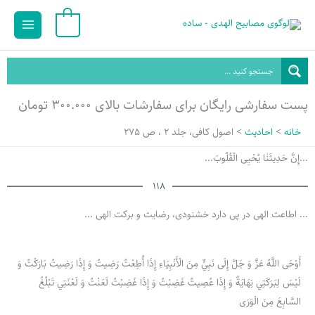
رش
Main
0
ه
Menu
حتوا
پست سفارشی رایگان برای سفارشات بالای ۳۰۰.۰۰۰ تومان
خانه
احادیث
اصول کافی، جلد 2 ، ص 275
...إِنَّ حَدِيثَنٰا یُحْیِی الْقُلُوبَ...
118
... اطاعت الهی در پی دارد خشنودی، رضایت و برکت الهی ...
أَوْحَى اللَّهُ عَزَّ وَ جَلَّ إِلَى نَبِيٍّ مِنَ الْأَنْبِيَاءِ إِذَا أُطِعْتُ رَضِيتُ وَ إِذَا رَضِيتُ بَارَكْتُ‌ وَ
لَيْسَ‌ لِبَرَكَتِي‌ نِهَايَةٌ وَ إِذَا عُصِيتُ غَضِبْتُ وَ إِذَا غَضِبْتُ لَعَنْتُ وَ لَعْنَتِي تَبْلُغُ
السَّابِعَ مِنَ الْوَرَى