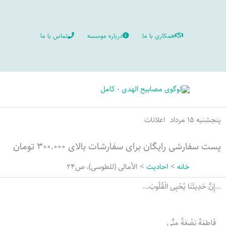
رش
ه
همکاری با ما
درباره موسسه
تماس با ما
حتوا
پنجشنبه ۱۵ مرداد
اعلانات
پست سفارشی رایگان برای سفارشات بالای ۳۰۰.۰۰۰ تومان
خانه
احادیث
الأمالی (للطوسی)، ص24
...إِنَّ حَدِيثَنٰا یُحْیِی الْقُلُوبَ...
فَاطِمَةُ بَضْعَةٌ مِنِّی