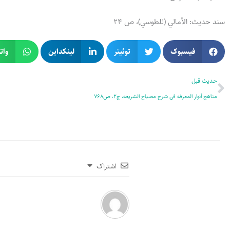
سند حدیث: الأمالي (للطوسي)، ص 24
فیسبوک
توئیتر
لینکداین
وات
قبلی
حدیث قبل
مناهج أنوار المعرفه فى شرح مصباح الشریعه، ج2، ص768
اشتراک