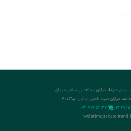
، میدان شهدا، خیابان مجاهدین اسلام، خیابان
امه، خیابان صیاد خدایی (قائن)، پلاک43
‭021 77652137‬
‭021 7765
we[at]mojtabatehrani[