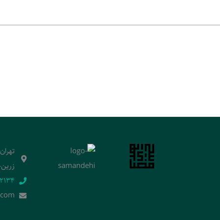
تهران
زرین‌خ
2134‬
.]com