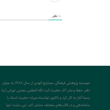
0
نظر
موسسه پژوهشی فرهنگی مصابیح الهدی از سال 1388 به عنوان
دفتر حفظ و نشر آثار حضرت آیت الله العظمی مجتبی تهرانی (ره)
رسما آغاز به کار کرد و تاکنون توانسته میراث حضرت استاد را
ساماندهی و در قالب‌های مختلف منتشر کند. این سایت تنها