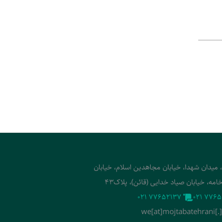
، میدان شهدا، خیابان مجاهدین اسلام، خیابان
امه، خیابان صیاد خدایی (قائن)، پلاک43
‭021 77652137‬
‭021 7765
we[at]mojtabatehrani[