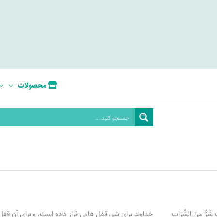
محصولات
ِبُ شَرٌّ مِنَ الشَّرَابِ
خداوند برای شر، قفل هایی قرار داده است، و برای آن قفل