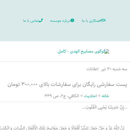
رش
ه
همکاری با ما
درباره موسسه
تماس با ما
حتوا
سه شنبه ۳۰ تیر
اعلانات
پست سفارشی رایگان برای سفارشات بالای ۳۰۰.۰۰۰ تومان
خانه
احادیث
الكافي، ج2، ص 339
...إِنَّ حَدِيثَنٰا یُحْیِی الْقُلُوبَ...
إِنَّ اللَّهَ عَزَّ وَ جَلَّ جَعَلَ لِلشَّرِّ أَقْفَالًا وَ جَعَلَ مَفَاتِيحَ تِلْكَ الْأَقْفَالِ الشَّرَابَ وَ الْكَذ