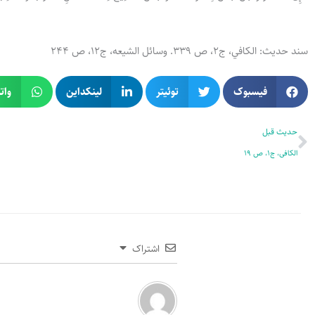
سند حدیث: الكافي، ج2، ص 339. وسائل الشيعه، ج12، ص 244
فیسبوک
توئیتر
لینکداین
وات
قبلی
حدیث قبل
الکافی، ج1، ص 19
اشتراک