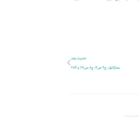
ر
پ
ل
و
ه
ش
بعدی
حدیث بعد
بحارالانوار، ج4 ص4، ج8 ص119 و 284