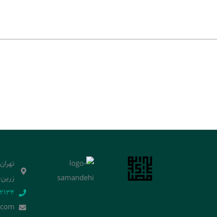
تهران
زرین‌خ
2134‬
.]com