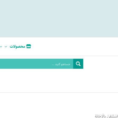
محصولات
سْتَيْقِنْ بِالْإِجَابَةِ