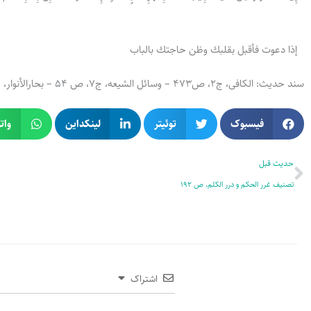
إذا دعوت فأقبل بقلبك وظن حاجتك بالباب
سند حدیث: الكافی، ج2، ص473 – وسائل الشیعه، ج7، ص 54 – بحارالأنوار، ج9، ص 305
فیسبوک
توئیتر
لینکداین
وات
قبلی
حدیث قبل
تصنیف غرر الحکم و درر الکلم، ص 192
اشتراک