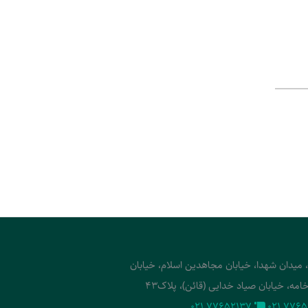
، میدان شهدا، خیابان مجاهدین اسلام، خیابان
امه، خیابان صیاد خدایی (قائن)، پلاک43
‭021 77652137‬
‭021 7765