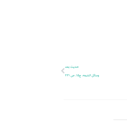
ر
پ
ل
و
ه
ش
بعدی
حدیث بعد
وسائل الشیعه، ج15، ص 231