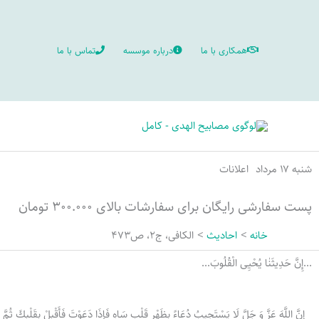
رش
ه
همکاری با ما
درباره موسسه
تماس با ما
حتوا
شنبه ۱۷ مرداد
اعلانات
پست سفارشی رایگان برای سفارشات بالای ۳۰۰.۰۰۰ تومان
خانه
احادیث
الكافی، ج2، ص473
...إِنَّ حَدِيثَنٰا یُحْیِی الْقُلُوبَ...
إِنَّ اللَّهَ عَزَّ وَ جَلَّ لَا يَسْتَجِيبُ دُعَاءً بِظَهْرِ قَلْبٍ سَاهٍ فَإِذَا دَعَوْتَ‌ فَأَقْبِلْ‌ بِقَلْبِكَ‌ ثُمَّ ا