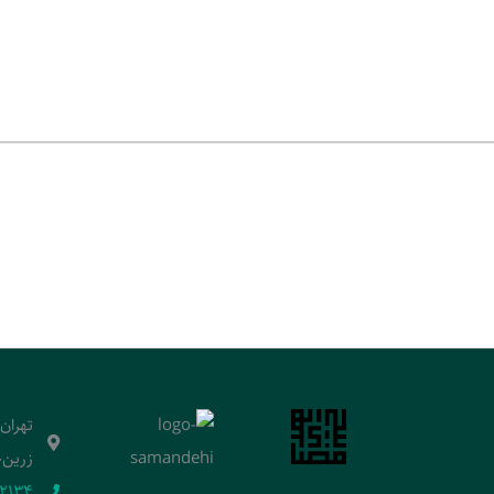
تهران
زرین‌خ
2134‬