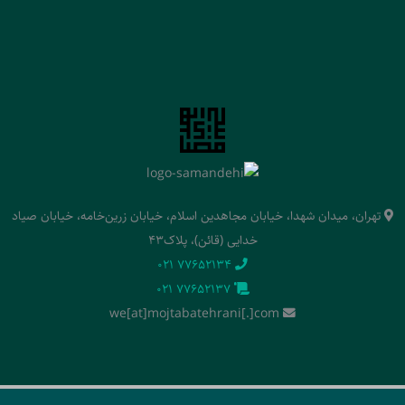
تهران، میدان شهدا، خیابان مجاهدین اسلام، خیابان زرین‌خامه، خیابان صیاد
خدایی (قائن)، پلاک43
‭021 77652134‬
‭021 77652137‬
we[at]mojtabatehrani[.]com