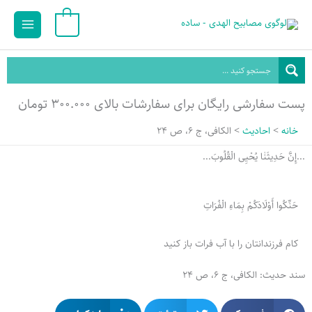
رش
Main
0
ه
Menu
حتوا
پست سفارشی رایگان برای سفارشات بالای ۳۰۰.۰۰۰ تومان
خانه
احادیث
الکافی، ج 6، ص 24
...إِنَّ حَدِيثَنٰا یُحْیِی الْقُلُوبَ...
حَنِّکُوا أَوْلَادَکُمْ بِمَاءِ الْفُرَاتِ
کام فرزندانتان را با آب فرات باز کنید
سند حدیث: الکافی، ج 6، ص 24