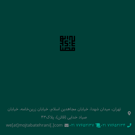
تهران، میدان شهدا، خیابان مجاهدین اسلام، خیابان زرین‌خامه، خیابان
صیاد خدایی (قائن)، پلاک43
we[at]mojtabatehrani[.]com
‭021 77652137‬
‭021 77652134‬