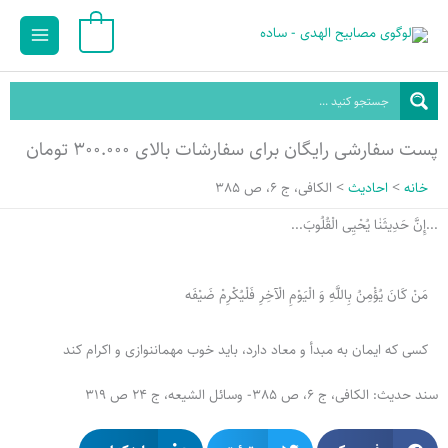
رش
Main
0
ه
Menu
حتوا
پست سفارشی رایگان برای سفارشات بالای ۳۰۰.۰۰۰ تومان
خانه
احادیث
الکافی، ج 6، ص 385
...إِنَّ حَدِيثَنٰا یُحْیِی الْقُلُوبَ...
مَنْ كَانَ يُؤْمِنُ بِاللَّهِ وَ الْيَوْمِ الْآخِرِ فَلْيُكْرِمْ ضَيْفَه
کسی که ایمان به مبدأ و معاد دارد، باید خوب مهمان‏نوازی و اکرام کند
سند حدیث: الکافی، ج 6، ص 385- وسائل الشیعه، ج 24 ص 319