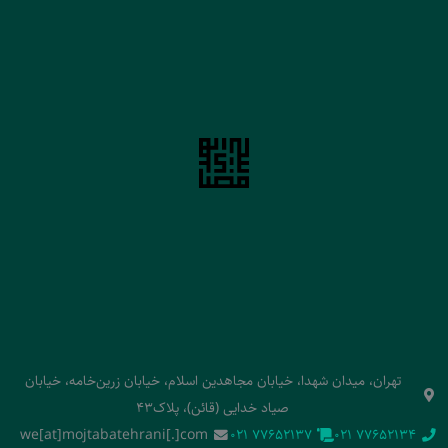
تهران، میدان شهدا، خیابان مجاهدین اسلام، خیابان زرین‌خامه، خیابان
صیاد خدایی (قائن)، پلاک43
we[at]mojtabatehrani[.]com
‭021 77652137‬
‭021 77652134‬