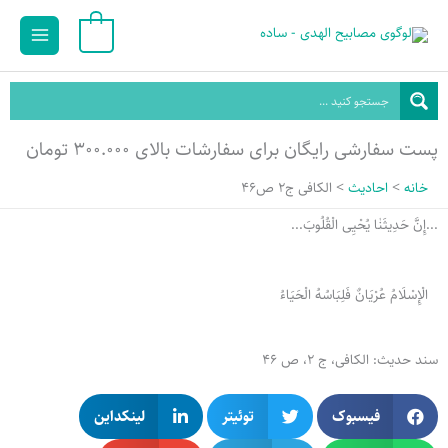
رش
Main
0
ه
Menu
حتوا
پست سفارشی رایگان برای سفارشات بالای ۳۰۰.۰۰۰ تومان
خانه
احادیث
الکافی ج2 ص46
...إِنَّ حَدِيثَنٰا یُحْیِی الْقُلُوبَ...
الْإِسْلَامُ عُرْيَانٌ فَلِبَاسُهُ الْحَيَاءُ
سند حدیث: الکافی، ج 2، ص 46
فیسبوک
توئیتر
لینکداین