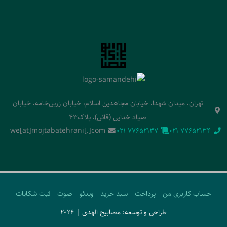
تهران، میدان شهدا، خیابان مجاهدین اسلام، خیابان زرین‌خامه، خیابان
صیاد خدایی (قائن)، پلاک43
we[at]mojtabatehrani[.]com
‭021 77652137‬
‭021 77652134‬
حساب کاربری من
پرداخت
سبد خرید
ویدئو
صوت
ثبت شکایات
طراحی و توسعه: مصابیح الهدی | 2026