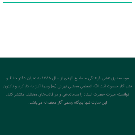
موسسه پژوهشی فرهنگی مصابیح الهدی از سال 1388 به عنوان دفتر حفظ و
نشر آثار حضرت آیت الله العظمی مجتبی تهرانی (ره) رسما آغاز به کار کرد و تاکنون
توانسته میراث حضرت استاد را ساماندهی و در قالب‌های مختلف منتشر کند.
این سایت تنها پایگاه رسمی آثار معظم‌له می‌باشد.