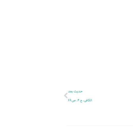
ر
پ
ل
و
ه
ش
بعدی
حدیث بعد
الکافی، ج 4، ص66