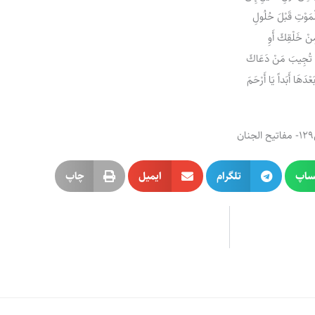
 لِلْمَوْتِ قَبْلَ حُلُولِ
مِنْ خَلْقِكَ أَوِ
َنْ تُجِيبَ مَنْ دَعَاكَ
دَهَا أَبَداً يَا أَرْحَمَ
ساپ
تلگرام
ایمیل
چاپ