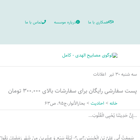
رش
ه
همکاری با ما
درباره موسسه
تماس با ما
حتوا
سه شنبه ۳۰ تیر
اعلانات
پست سفارشی رایگان برای سفارشات بالای ۳۰۰.۰۰۰ تومان
خانه
احادیث
بحارالأنوار،ج95، ص63
...إِنَّ حَدِيثَنٰا یُحْیِی الْقُلُوبَ...
سَمِعْتُ أَبِي عَلِيَّ بْنَ الْحُسَيْنِ؟س؟- لَيْلَةَ سَبْعٍ وَ عِشْرِينَ مِنْ شَهْرِ رَمَضَانَ يَقُولُ مِنْ