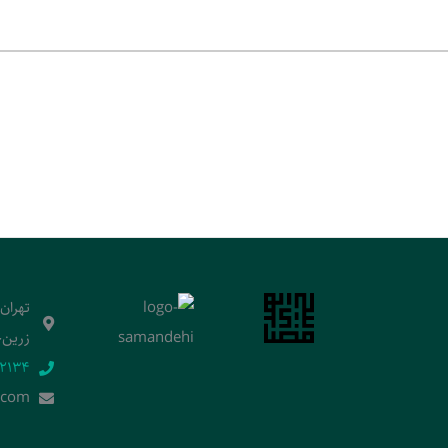
تهران
زرین‌خ
2134‬
.]com