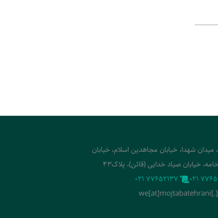
، میدان شهدا، خیابان مجاهدین اسلام، خیابان
امه، خیابان صیاد خدایی (قائن)، پلاک43
‭021 77652137‬
‭021 7765
we[at]mojtabatehrani[