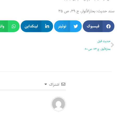
سند حدیث: بحارالأنوار، ج 39، ص 35
فیسبوک
توئیتر
لینکداین
وات
قبلی
حدیث قبل
بحارالأنوار، ج 74، ص 60
اشتراک