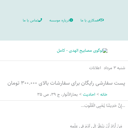
رش
ه
همکاری با ما
درباره موسسه
تماس با ما
حتوا
شنبه ۳ مرداد
اعلانات
پست سفارشی رایگان برای سفارشات بالای ۳۰۰.۰۰۰ تومان
خانه
احادیث
بحارالأنوار، ج 39، ص 35
...إِنَّ حَدِيثَنٰا یُحْیِی الْقُلُوبَ...
مَنْ أَرَادَ أَنْ یَنْظُرَ إِلَى آدَمَ فِی عِلْمِهِ