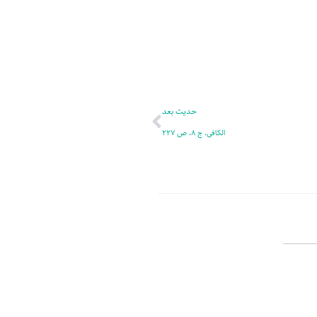
ر
پ
ل
و
ه
ش
بعدی
حدیث بعد
الکافی، ج 8، ص 227