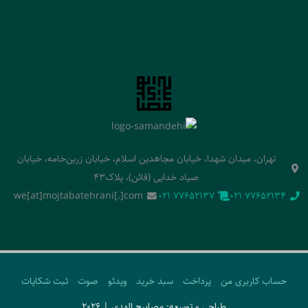
تهران، میدان شهدا، خیابان مجاهدین اسلام، خیابان زرین‌خامه، خیابان
صیاد خدایی (قائن)، پلاک43
we[at]mojtabatehrani[.]com
‭021 77652137‬
‭021 77652134‬
حساب کاربری من
پرداخت
سبد خرید
ویدئو
صوت
ثبت شکایات
طراحی و توسعه: مصابیح الهدی | 2026