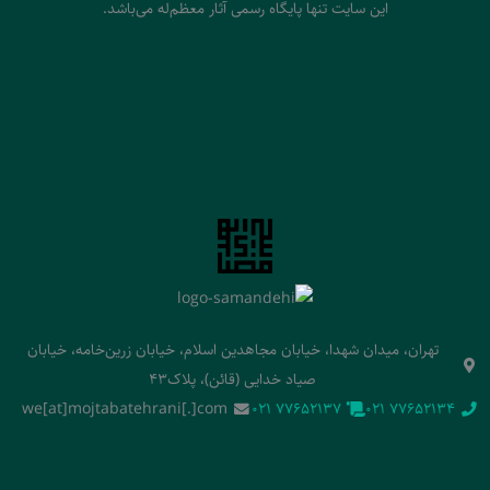
این سایت تنها پایگاه رسمی آثار معظم‌له می‌باشد.
تهران، میدان شهدا، خیابان مجاهدین اسلام، خیابان زرین‌خامه، خیابان
صیاد خدایی (قائن)، پلاک43
we[at]mojtabatehrani[.]com
‭021 77652137‬
‭021 77652134‬