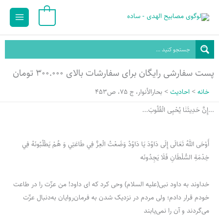
رش
Main
0
ه
Menu
حتوا
پست سفارشی رایگان برای سفارشات بالای ۳۰۰.۰۰۰ تومان
خانه
احادیث
بحارالأنوار، ج 75، ص453
...إِنَّ حَدِيثَنٰا یُحْیِی الْقُلُوبَ...
أَوْحَى اللهُ تَعَالَى إِلَى دَاوُدَ يَا دَاوُدُ وَضَعْتُ الْعِزَّ فِي طَاعَتِي وَ هُمْ يَطْلُبُونَهُ فِي
خِدْمَةِ السُّلْطَانِ فَلَا يَجِدُونَه
خداوند به داود نبی(علیه السلام) وحی كرد كه ای داود! من عزّت را در طاعت
خودم قرار دادم؛ ولی مردم در نزدیک شدن به فرمان‌روایان به‌دنبال عزّت
می‌گردند و آن را نمی‌یابند