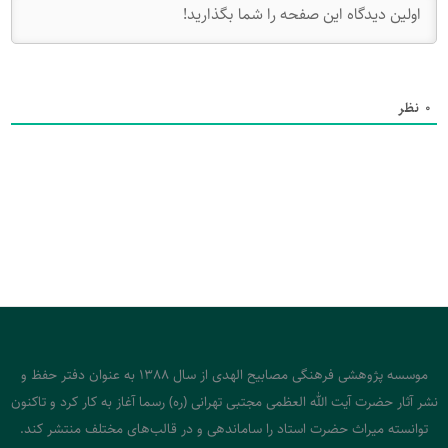
0
نظر
موسسه پژوهشی فرهنگی مصابیح الهدی از سال 1388 به عنوان دفتر حفظ و
نشر آثار حضرت آیت الله العظمی مجتبی تهرانی (ره) رسما آغاز به کار کرد و تاکنون
توانسته میراث حضرت استاد را ساماندهی و در قالب‌های مختلف منتشر کند.