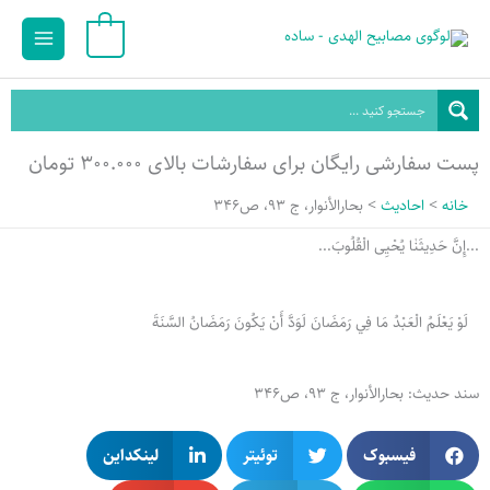
رش
Main
0
ه
Menu
حتوا
پست سفارشی رایگان برای سفارشات بالای ۳۰۰.۰۰۰ تومان
خانه
احادیث
بحارالأنوار، ج 93، ص346
...إِنَّ حَدِيثَنٰا یُحْیِی الْقُلُوبَ...
لَوْ يَعْلَمُ الْعَبْدُ مَا فِي رَمَضَانَ لَوَدَّ أَنْ يَكُونَ رَمَضَانُ السَّنَةَ
سند حدیث: بحارالأنوار، ج 93، ص346
فیسبوک
توئیتر
لینکداین