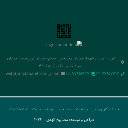
تهران، میدان شهدا، خیابان مجاهدین اسلام، خیابان زرین‌خامه، خیابان
صیاد خدایی (قائن)، پلاک43
we[at]mojtabatehrani[.]com
‭021 77652137‬
‭021 77652134‬
حساب کاربری من
پرداخت
سبد خرید
ویدئو
صوت
ثبت شکایات
طراحی و توسعه: مصابیح الهدی | 2026