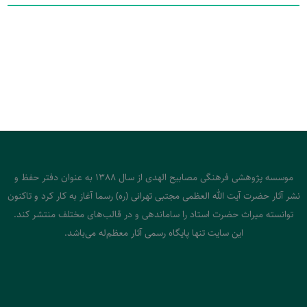
موسسه پژوهشی فرهنگی مصابیح الهدی از سال 1388 به عنوان دفتر حفظ و
نشر آثار حضرت آیت الله العظمی مجتبی تهرانی (ره) رسما آغاز به کار کرد و تاکنون
توانسته میراث حضرت استاد را ساماندهی و در قالب‌های مختلف منتشر کند.
این سایت تنها پایگاه رسمی آثار معظم‌له می‌باشد.