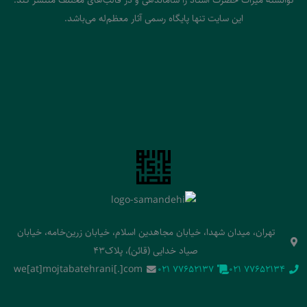
این سایت تنها پایگاه رسمی آثار معظم‌له می‌باشد.
تهران، میدان شهدا، خیابان مجاهدین اسلام، خیابان زرین‌خامه، خیابان
صیاد خدایی (قائن)، پلاک43
we[at]mojtabatehrani[.]com
‭021 77652137‬
‭021 77652134‬