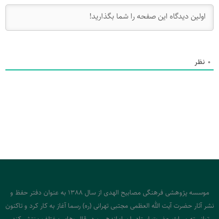
0
نظر
موسسه پژوهشی فرهنگی مصابیح الهدی از سال 1388 به عنوان دفتر حفظ و
نشر آثار حضرت آیت الله العظمی مجتبی تهرانی (ره) رسما آغاز به کار کرد و تاکنون
توانسته میراث حضرت استاد را ساماندهی و در قالب‌های مختلف منتشر کند.