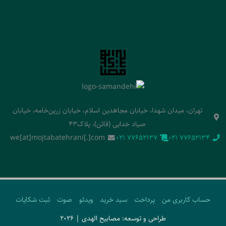
تهران، میدان شهدا، خیابان مجاهدین اسلام، خیابان زرین‌خامه، خیابان
صیاد خدایی (قائن)، پلاک43
we[at]mojtabatehrani[.]com
‭021 77652137‬
‭021 77652134‬
حساب کاربری من
پرداخت
سبد خرید
ویدئو
صوت
ثبت شکایات
طراحی و توسعه: مصابیح الهدی | 2026