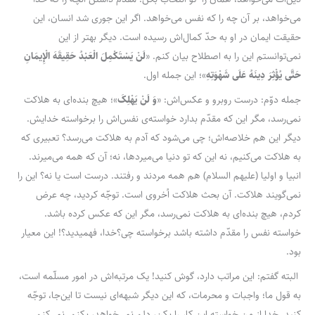
می‌خواهد، بر آن چه را که نفس می‌خواهد. اگر این جوری شد انسان، این
حقیقت ایمان در او به حدّ کمال‌اش رسیده است. دیگر بهتر از این
نمی‌توانستم این را به اصطلاح بیان کنم. «
لَنْ‏ یَسْتَکْمِلَ‏ الْعَبْدُ حَقِیقَهَ الْإِیمَانِ
حَتَّى یُؤْثِرَ دِینَهُ عَلَى شَهْوَتِهِ
»؛ این جمله اول.
جمله دوّم: درست روبرو و عکس‌اش: «
وَ لَنْ یَهْلِکَ
»؛ هیچ بنده‌ای به هلاکت
نمی‌رسد، مگر این که مقدّم بدارد خواسته‌ی نفس‌اش را برخواسته خدایش.
دیگر این هم خلاصه‌اش؛ چی می‌شود که آدم به هلاکت می‌رسد؟ تعبیری که
به هلاکت می‌کنیم، نه این که تو دنیا می‌میردها، نه؛ آن که همه می‌میرند.
انبیا و اولیا (علیهم السلام) هم همه مردند و رفتند. درست است یا نه؟ این را
نمی‌گویند هلاکت. آن بحث هلاکت اُخروی است. توجّه کردید، چه عرض
کردم، هیچ بنده‌ای به هلاکت نمی‌رسد، مگر این که عکس کرده باشد.
خواسته نفس را مقدّم داشته باشد برخواسته چی؟خدا، فهمیدید؟! این معیار
بود.
البته گفتم: این مراتب دارد، گوش کنید! یک مرتبه‌اش در امور مسلّمه است،
به قول ما؛ واجبات و محرمات، که این دیگر شبهه‌ای نیست تا این‌جا، توجّه
کنید. خدا از من خواسته این کار را بکن، دلم نمی‌خواهد، بکنم. نمی‌کنم.