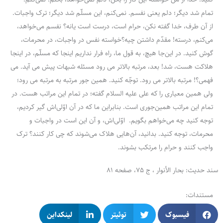
تمام شد دیگر؛ دلم یعنی نفسم. نمی‌کنم، این مسلّم شد دیگر؛ ترک واجبات.
از آن طرف، خدا گفته نکن، حرام است، درست است یانه؟ نفسم می‌خواهد،
می‌کنم، درسته! مقدّم داشتن چیه؟خواسته نفس در واجبات، در محرمات،
گوش کنید. در این‌جا هیچ، به قول ما، راه فرار نداریم اینجا که مسلّم، در اینجا
هلاکت هست، شد! بعد، مرتبه بالاتر می رود مسئله شبهات پیش می آید. می
فهمی؟! مرتبه بالاتر می رود. توجّه کنید. همین جور مرتبه به مرتبه می رود؛
ولی همین معیاری را که علی علیه السلام گفته؛ در تمام این مراتب هست. در
تمام این مراتب همین‌جوری است. بنابراین ما که در آن اوّلی‌اش گیر کردیم،
توجه کنید چه می‌خواهم بگویم. اوّلی‌اش، و آن این است در واجبات و
محرمات، توجه کنید. بدانید، آن‌هایی هلاک می‌شوند که چی کار کنند؟ ترک
واجب کنند و حرام را مرتکب بشوند.
سند حدیث: بحار الأنوار ، ج 75، صفحه 81
مستندات:
فیسبوک
توئیتر
لینکداین