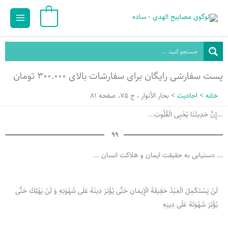
رش
Main
0
ه
Menu
حتوا
پست سفارشی رایگان برای سفارشات بالای ۳۰۰.۰۰۰ تومان
خانه
احادیث
بحار الأنوار ، ج 75، صفحه 81
...إِنَّ حَدِيثَنٰا یُحْیِی الْقُلُوبَ...
99
... دستیابی به حقیقت ایمان و هلاکت انسان ...
لَنْ‏ يَسْتَكْمِلَ‏ الْعَبْدُ حَقِيقَةَ الْإِيمَانِ حَتَّى يُؤْثِرَ دِينَهُ عَلَى شَهْوَتِهِ وَ لَنْ يَهْلِكَ حَتَّى
يُؤْثِرَ شَهْوَتَهُ عَلَى دِينِهِ