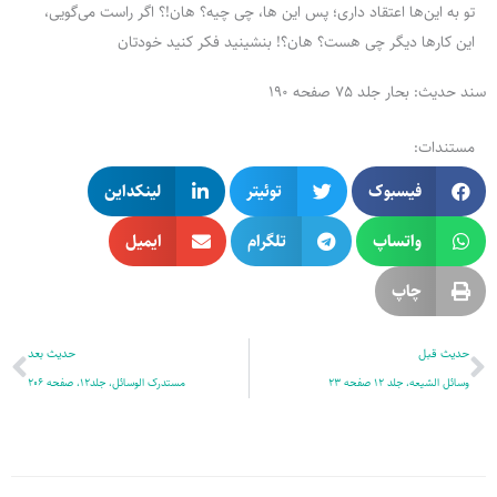
تو به این‌ها اعتقاد داری؛ پس این ها، چی چیه؟ هان!؟ اگر راست می‌گویی،
این کارها دیگر چی هست؟ هان؟! بنشینید فکر کنید خودتان
سند حدیث: بحار جلد 75 صفحه 190
مستندات:
فیسبوک
توئیتر
لینکداین
واتساپ
تلگرام
ایمیل
چاپ
قبلی
بع
حدیث قبل
حدیث بعد
وسائل الشیعه، جلد 12 صفحه 23
مستدرک الوسائل، جلد12، صفحه 206