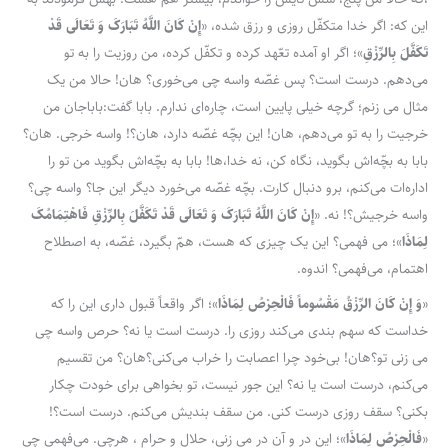
این که: اگر خدا متکفّل روزی و رزق شده، «
إِنْ کَانَ اللَّهُ تَبَارَکَ وَ تَعَالَى قَدْ
تَکَفَّلَ‌ بِالرِّزْقِ
»؛ اگر او آمده تعّهد کرده و تکفّل کرده، من روزیت را به تو
می‌دهم. درست است؟ پس غصّه واسه چی می‌خوری؟ هان! حالا من یک
مثال می زنم؛ گرچه خیلی پایین است، چاره‌ای ندارم. بابا‌ گفت:باباجان من
خرجیت را به تو می‌دهم، هان! این بچّه غصّه دارد، هان؟! واسه خرجی. هان؟
بابا به بچّه‌اش بگوید، نگاه کن، نه خدا،ها! بابا به بچّه‌اش بگوید من تو را
اداره‌‌ات می‌کنم، برو دنبال کارت. بچّه غصّه می‌خورد دیگر این جا؟ واسه چی؟
واسه خرجیش؟! نه. «
إِنْ کَانَ اللَّهُ تَبَارَکَ وَ تَعَالَى قَدْ تَکَفَّلَ‌ بِالرِّزْقِ‌ فَاهْتِمَامُکَ‌
لِمَاذَا
»؛ می فهمی؟ این یک چیزی که هست، همّ بگیرد، غصّه، به اصطلاح
اهتمام، می‌فهمی؟ اندوه.
«
وَ إِنْ کَانَ الرِّزْقُ مَقْسُوماً فَالْحِرْصُ لِمَاذَا
»؛ اگر واقعاً قبول داری این را که
خداست که سهم بندی می‌کند روزی را. درست است یا نه؟ حرص واسه چی
می زنی تو؟هان! بی‌خود چرا اعصابت را خراب می‌کنی؟هان؟ من تقسیم
می‌کنم، درست است یا نه؟ این جور نیست، تو بخواهی برای خودت چکار
بکنی؟ سقف روزی درست کنی. من سقف بندیش می‌کنم. درست است؟!
«
فَالْحِرْصُ لِمَاذَا
»؛ این در و آن در می زنی، حلال و حرام ، هرچی. می‌فهمی چی