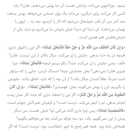
بشود. چرا؟چون می‌داند، پاداش هست آن جا بهش می‌دهند، هان؟! یک
کسی کار می‌کند برای دیگری، می‌داند یک پول حسابی می‌خواهد بهش بدهد؛
بعد آخر سر، آن قدر خوشحال می‌شود که کار را کردیم؛ بعد به … {پول را
بهمان می‌دهد}. ای دنیا! ای دنیا! خیلی شوخی ما می‌کنیم تو دنیا، یکی از
شوخی‌هایش هم همین است.
«
وَ إِنْ کَانَ الْخَلَفُ مِنَ اللَّهِ عَزَّ وَ جَلَّ حَقّاً فَالْبُخْلُ لِمَاذَا
»؛ اگر این را قبول داری؛
هرچه در راه خدا بدهی، جایش را پُر می‌کند، دیگر بالاتر از این نیست، هان؟
خَلَف یعنی جایش را پُر می‌کند. شد؟! بگو ببینم اینجا«
فَالْبُخْلُ لِمَاذَا
»؛ چرا
چیزی هان! نمی‌دهی؟ بخل معنایش چیه؟ امساک کردن، جایی را که سزاوار
است شرعاً، عقلاً انسان چکار بکند؟ از آن چه را که دارد، انفاق بکند. جلویش
را بگیریم، این را بهش می‌گویند بخل. فهمیدی؟ «
فَالْبُخْلُ لِمَاذَا
»؛ «
وَ إِنْ کَانَ
الْعُقُوبَهُ مِنَ اللَّهِ عَزَّ وَ جَلَّ النَّارَ
»؛ اگر این را اعتقاد داری که خدا، اگر عمل زشت
انجام بدهی، تو را کیفر می‌کند. درست است؟ و کیفرش هم آتش جهنّم است،
«
فَالْمَعْصِیَهُ لِمَاذَا
»؛ پس چرا داری گناه می‌کنی تو؟ خیلی هست، من دیگر
بیش از این نمی‌گویم. یک، دو، سه توجّه می‌کنید چه می‌خواهم بگویم؟
همه‌اش تنبّه بود. همه هم راجع به امور اعتقادیت بود. درست است؟ که اگر