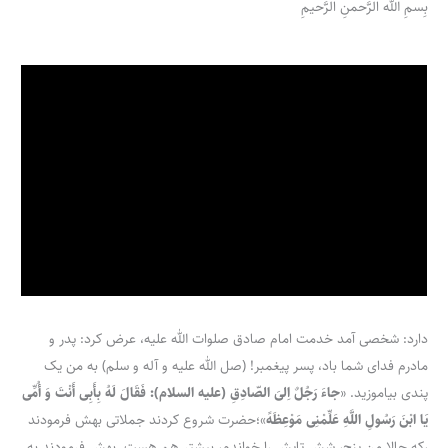
بِسمِ الله الرَّحمنِ الرَّحیمِ
دارد: شخصی آمد خدمت امام صادق صلوات الله علیه، عرض کرد: پدر و
مادرم فدای شما باد، پسر پیغمبر! (صل الله علیه و آله و سلم) به من یک
پندی بیاموزید. «
جاءَ رَجُلٌ اِلیَ الصّادِقِ (علیه السلام): فَقَالَ لَهُ بِأَبِی أَنْتَ وَ أُمِّی
یَا ابْنَ رَسُولِ اللَّهِ عَلِّمْنِی مَوْعِظَهً
»؛حضرت شروع کردند جملاتی بهش فرمودند
،که حالا من پنج، شش تایش را خواندم، بیشتر هم هست. بهش فرمودند به