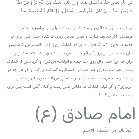
عَنِ اللَّهِ تعالی حَقّاً فَالْكَسَلُ لِمَاذَا وَ إِنْ كَانَ الْخَلَفُ مِنَ اللَّهِ عَزَّ وَ جَلَّ حَقّاً
فَالْبُخْلُ لِمَاذَا وَ إِنْ كَانَ الْعُقُوبَةُ مِنَ اللَّهِ عَزَّ وَ جَلَّ النَّارَ فَالْمَعْصِيَةُ لِمَاذَا
ای فرزند رسول خدا! پدر و مادر فدای تو باد؛ مرا پندی بیاموزید. حضرت
فرمودند: اگر خداوند تبارک و تعالی ضامن روزی تو شده است، پس برای چه
غصّه می‌خوری ؟ و اگر قبول داری که خداوند روزی تو را تقسیم می کند، پس
برای چه حرص می‌ورزی؟ و اگر حسابرسی خداوند حق و درست است، پس
برای چه این همه مال روی هم جمع و انباشته می‌کنی؟ و اگرپاداش از خداوند
متعال حق است، برای چه احساس خستگی و کسالت می‌کنی و اگر هر چه در
راه خداوند بدهی، خداوند جای آن را حتماً پُر می‌کند، پس برای چه بُخل
می‌ورزی؟ و اگر کیفر خداوند در مقابل عمل زشت و گناه، آتش است پس برای
چه معصیت می‌کنی؟!
امام صادق (ع)
اَعُوذُ بِالله مِنَ الشَّیطانِ الرَّجیمِ