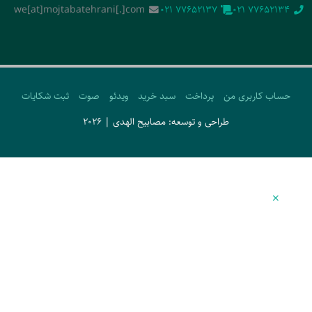
we[at]mojtabatehrani[.]com
‭021 77652137‬
‭021 77652134‬
حساب کاربری من
پرداخت
سبد خرید
ویدئو
صوت
ثبت شکایات
طراحی و توسعه: مصابیح الهدی | 2026