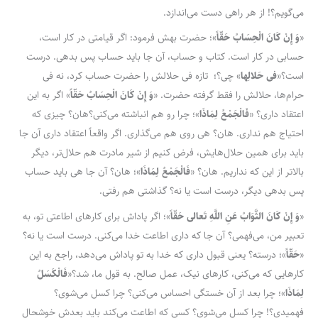
می‌گویم؟! از هر راهی دست می‌اندازد.
«
وَ إِنْ کَانَ الْحِسَابُ حَقّاً
»؛ حضرت بهش فرمود: اگر قیامتی در کار است،
حسابی در کار است. کتاب و حساب، آن جا باید حساب پس بدهی. درست
است؟«
فی حَلالِها
» چی؟؛ تازه فی حلالش را حضرت حساب کرد، نه فی
حرام‌ها، حلالش را فقط گرفته حضرت. «
وَ إِنْ کَانَ الْحِسَابُ حَقّاً
» اگر به این
اعتقاد داری؟ «
فَالْجَمْعُ لِمَاذَا
»؛ چرا رو هم انباشته می‌کنی؟هان؟ چیزی که
احتیاج هم نداری. هان؟ هی روی هم می‌گذاری. اگر واقعاً اعتقاد داری آن جا
باید برای همین حلال‌هایش، فرض کنیم از شیر مادرت هم حلال‌تر، دیگر
بالاتر از این که نداریم. هان؟ «
فَالْجَمْعُ لِمَاذَا
»؛ هان؟ آن جا هی باید حساب
پس بدهی دیگر، درست است یا نه؟ گذاشتی هم رفتی.
«
وَ إِنْ کَانَ الثَّوَابُ عَنِ اللَّهِ تَعالی حَقّاً
»؛ اگر پاداش برای کارهای اطاعتی تو، به
تعبیر من، می‌فهمی؟ آن جا که داری اطاعت خدا می‌کنی. درست است یا نه؟
«
حَقّاً
»؛ درسته؟ یعنی قبول داری که خدا به تو پاداش می‌دهد، راجع به این
کارهایی که می‌کنی، کارهای نیک، عمل صالح. به قول ما، شد؟«
فَالْکَسَلُ
لِمَاذَا
»؛ چرا بعد از آن خستگی احساس می‌کنی؟ چرا کسل می‌شوی؟
فهمیدی؟! چرا کسل می‌شوی؟ کسی که اطاعت می‌کند باید بعدش خوشحال