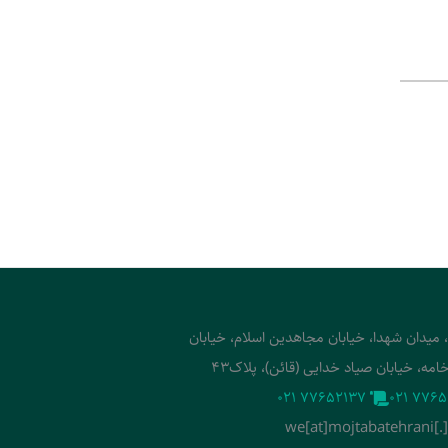
، میدان شهدا، خیابان مجاهدین اسلام، خیابان
امه، خیابان صیاد خدایی (قائن)، پلاک43
‭021 77652137‬
‭021 7765
we[at]mojtabatehrani[