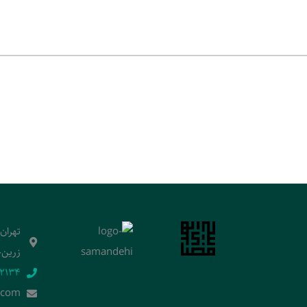
تهران
زرین‌خ
2134‬
.]com