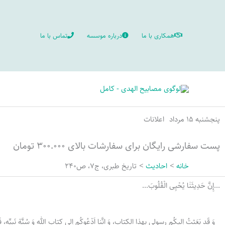
رش
ه
همکاری با ما
درباره موسسه
تماس با ما
حتوا
پنجشنبه ۱۵ مرداد
اعلانات
پست سفارشی رایگان برای سفارشات بالای ۳۰۰.۰۰۰ تومان
خانه
احادیث
تاریخ طبری، ج۷، ص۲۴۰
...إِنَّ حَدِيثَنٰا یُحْیِی الْقُلُوبَ...
وَ قَد بَعَثتُ اِلیکُم رسولی بِهذا الکِتاب، وَ انَّنا اَدْعُوكُم اِلی كِتابِ الله وَ سُنَّةِ نَبِیِّه، فَاِ