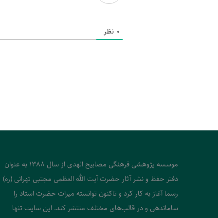
0
نظر
موسسه پژوهشی فرهنگی مصابیح الهدی از سال 1388 به عنوان
دفتر حفظ و نشر آثار حضرت آیت الله العظمی مجتبی تهرانی (ره)
رسما آغاز به کار کرد و تاکنون توانسته میراث حضرت استاد را
ساماندهی و در قالب‌های مختلف منتشر کند. این سایت تنها