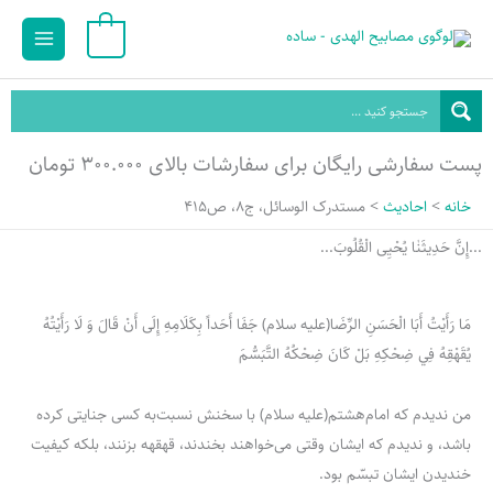
رش
Main
0
ه
Menu
حتوا
پست سفارشی رایگان برای سفارشات بالای ۳۰۰.۰۰۰ تومان
خانه
احادیث
مستدرک الوسائل، ج8، ص415
...إِنَّ حَدِيثَنٰا یُحْیِی الْقُلُوبَ...
مَا رَأَيْتُ أَبَا الْحَسَنِ الرِّضَا(علیه سلام) جَفَا أَحَداً بِكَلَامِهِ إِلَى أَنْ قَالَ وَ لَا رَأَيْتُهُ
يُقَهْقِهُ فِي ضِحْكِهِ بَلْ كَانَ ضِحْكُهُ التَّبَسُّمَ
من ندیدم که امام‌هشتم(علیه سلام) با سخنش نسبت‌به كسی جنایتی كرده
باشد، و ندیدم كه ایشان وقتی می‌خواهند بخندند، قهقهه بزنند، بلكه كیفیت
خندیدن ایشان تبسّم بود.