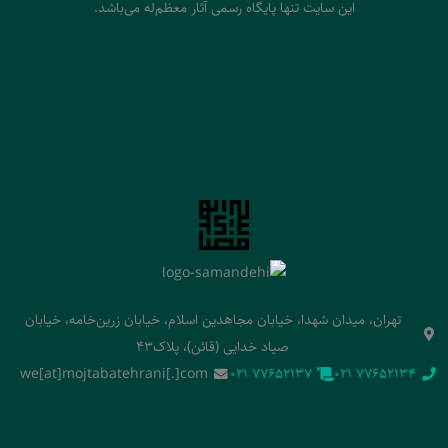
این سایت تنها پایگاه رسمی آثار معظم‌له می‌باشد.
تهران، میدان شهدا، خیابان مجاهدین اسلام، خیابان زرین‌خامه، خیابان
صیاد خدایی (قائن)، پلاک43
we[at]mojtabatehrani[.]com
‭021 77652137‬
‭021 77652134‬