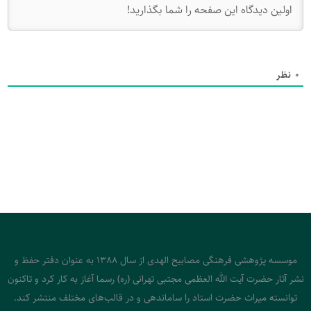
0
نظر
موسسه پژوهشی فرهنگی مصابیح الهدی از سال 1388 به عنوان دفتر حفظ و
نشر آثار حضرت آیت الله العظمی مجتبی تهرانی (ره) رسما آغاز به کار کرد و تاکنون
توانسته میراث حضرت استاد را ساماندهی و در قالب‌های مختلف منتشر کند.