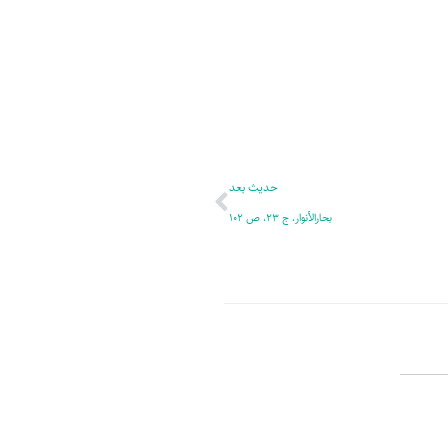
ر
پ
ل
و
ه
ش
بعدی
حدیث بعد
بحارالأنوار، ج 23، ص 102