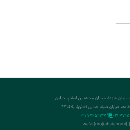
، میدان شهدا، خیابان مجاهدین اسلام، خیابان
امه، خیابان صیاد خدایی (قائن)، پلاک43
‭021 77652137‬
‭021 7765
we[at]mojtabatehrani[