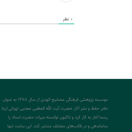
0
نظر
موسسه پژوهشی فرهنگی مصابیح الهدی از سال 1388 به عنوان
دفتر حفظ و نشر آثار حضرت آیت الله العظمی مجتبی تهرانی (ره)
رسما آغاز به کار کرد و تاکنون توانسته میراث حضرت استاد را
ساماندهی و در قالب‌های مختلف منتشر کند. این سایت تنها