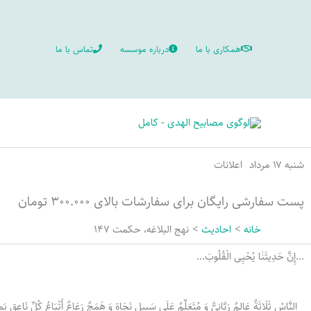
رش
ه
همکاری با ما
درباره موسسه
تماس با ما
حتوا
شنبه ۱۷ مرداد
اعلانات
پست سفارشی رایگان برای سفارشات بالای ۳۰۰.۰۰۰ تومان
خانه
احادیث
نهج البلاغه، حکمت 147
...إِنَّ حَدِيثَنٰا یُحْیِی الْقُلُوبَ...
النَّاسُ ثَلَاثَةٌ عَالِمٌ رَبَّانِیٌّ وَ مُتَعَلِّمٌ عَلَى سَبِیلِ نَجَاةٍ وَ هَمَجٌ رَعَاعٌ أَتْبَاعُ كُلِّ نَاعِقٍ ی