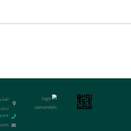
تهران
زرین‌خ
2134‬
.]com