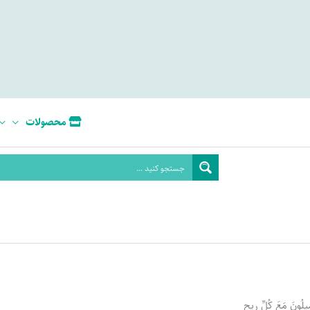
محصولات
َمِیلُونَ مَعَ كُلِّ رِیحٍ