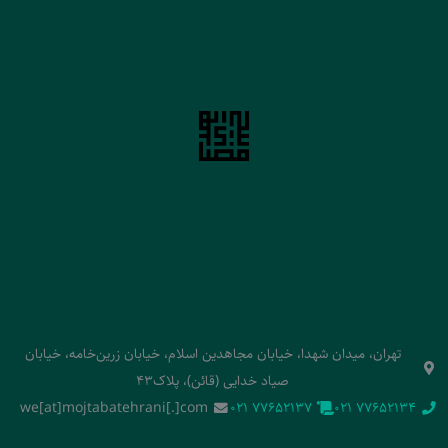
تهران، میدان شهدا، خیابان مجاهدین اسلام، خیابان زرین‌خامه، خیابان
صیاد خدایی (قائن)، پلاک43
we[at]mojtabatehrani[.]com
‭021 77652137‬
‭021 77652134‬