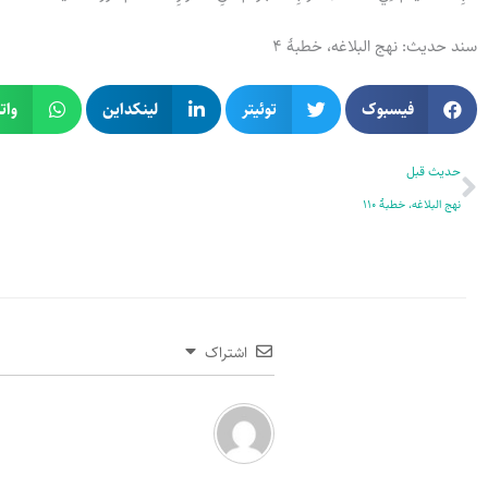
سند حدیث: نهج البلاغه، خطبۀ 4
فیسبوک
توئیتر
لینکداین
وات
قبلی
حدیث قبل
نهج البلاغه، خطبۀ 110
اشتراک