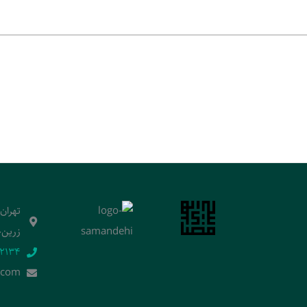
تهران
زرین‌خ
2134‬
.]com