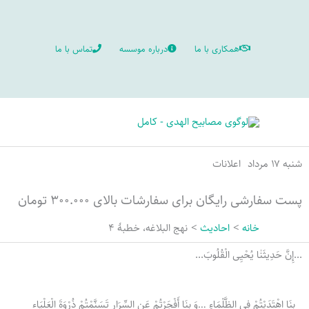
رش
ه
همکاری با ما
درباره موسسه
تماس با ما
حتوا
شنبه ۱۷ مرداد
اعلانات
پست سفارشی رایگان برای سفارشات بالای ۳۰۰.۰۰۰ تومان
خانه
احادیث
نهج البلاغه، خطبۀ 4
...إِنَّ حَدِيثَنٰا یُحْیِی الْقُلُوبَ...
بِنَا اهْتَدَيْتُمْ فِي الظَّلْمَاءِ …وَ بِنَا أَفْجَرْتُمْ عَنِ السِّرَارِ تَسَنَّمْتُمْ ذُرْوَةَ الْعَلْيَاء