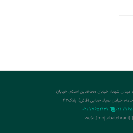
، میدان شهدا، خیابان مجاهدین اسلام، خیابان
امه، خیابان صیاد خدایی (قائن)، پلاک43
‭021 77652137‬
‭021 7765
we[at]mojtabatehrani[