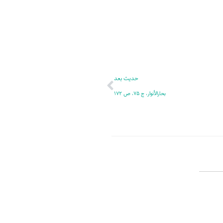
ر
پ
ل
و
ه
ش
بعدی
حدیث بعد
بحارالأنوار، ج 75، ص 172