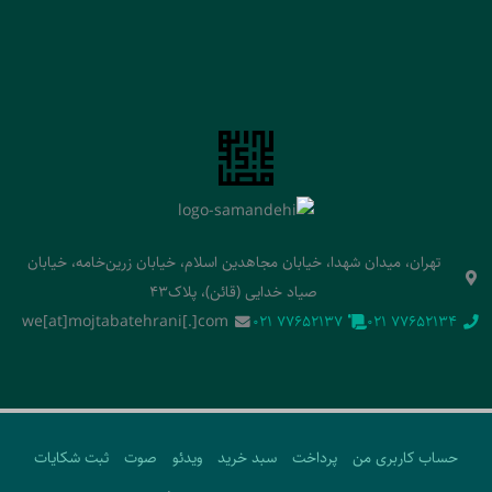
تهران، میدان شهدا، خیابان مجاهدین اسلام، خیابان زرین‌خامه، خیابان
صیاد خدایی (قائن)، پلاک43
we[at]mojtabatehrani[.]com
‭021 77652137‬
‭021 77652134‬
حساب کاربری من
پرداخت
سبد خرید
ویدئو
صوت
ثبت شکایات