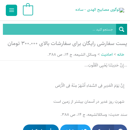
رش
Main
0
ه
Menu
حتوا
پست سفارشی رایگان برای سفارشات بالای ۳۰۰.۰۰۰ تومان
خانه
احادیث
وسائل‏ الشیعه، ج 14، ص 388.
...إِنَّ حَدِيثَنٰا یُحْیِی الْقُلُوبَ...
إِنَّ یَوْمَ الْغَدِیرِ فِی السَّمَاءِ أَشْهَرُ مِنْهُ فِی الْأَرْض
شهرتِ روز غدیر در آسمان بیش‏تر از زمین است
سند حدیث: وسائل‏الشیعه، ج 14، ص 388.