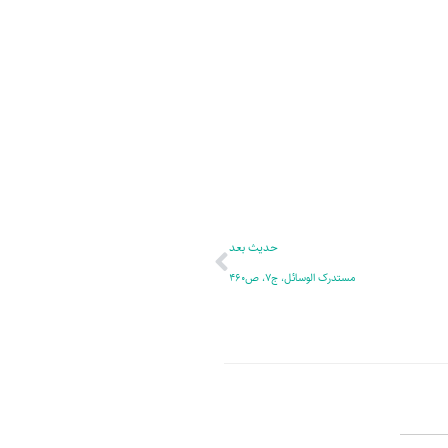
ر
پ
ل
و
ه
ش
بعدی
حدیث بعد
مستدرک الوسائل، ج7، ص460