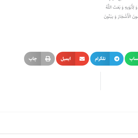
لِأَبَوَیهِ وَ بَعَثَ اللَّهُ
ُونَ الْأَشْجَارَ وَ یبْنُونَ
ساپ
تلگرام
ایمیل
چاپ