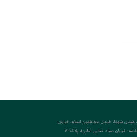
، میدان شهدا، خیابان مجاهدین اسلام، خیابان
امه، خیابان صیاد خدایی (قائن)، پلاک43