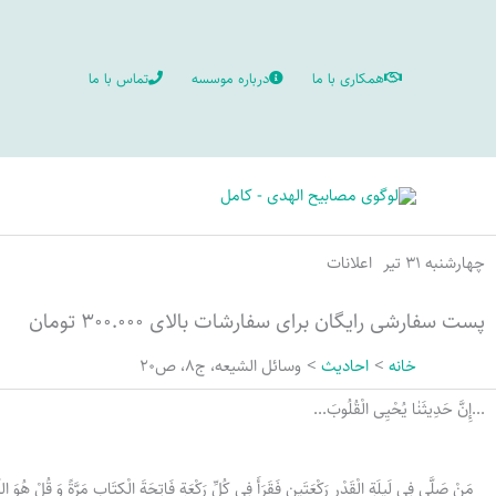
رش
ه
همکاری با ما
درباره موسسه
تماس با ما
حتوا
چهارشنبه ۳۱ تیر
اعلانات
پست سفارشی رایگان برای سفارشات بالای ۳۰۰.۰۰۰ تومان
خانه
احادیث
وسائل الشیعه، ج8، ص20
...إِنَّ حَدِيثَنٰا یُحْیِی الْقُلُوبَ...
مَنْ صَلَّى فِی لَیلَةِ الْقَدْرِ رَكْعَتَینِ فَقَرَأَ فِی كُلِّ رَكْعَةٍ فَاتِحَةَ الْكِتَابِ مَرَّةً وَ قُلْ هُوَ الل