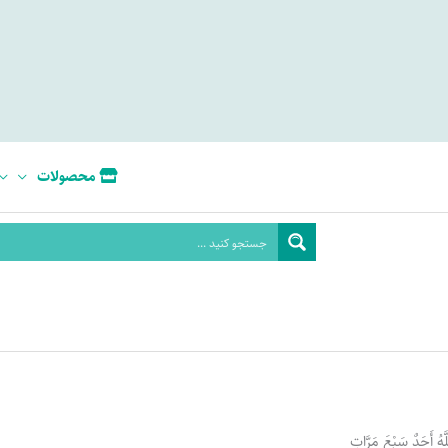
محصولات
َّهُ أَحَدٌ سَبْعَ مَرَّاتٍ