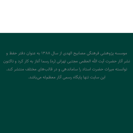
موسسه پژوهشی فرهنگی مصابیح الهدی از سال 1388 به عنوان دفتر حفظ و
نشر آثار حضرت آیت الله العظمی مجتبی تهرانی (ره) رسما آغاز به کار کرد و تاکنون
توانسته میراث حضرت استاد را ساماندهی و در قالب‌های مختلف منتشر کند.
این سایت تنها پایگاه رسمی آثار معظم‌له می‌باشد.