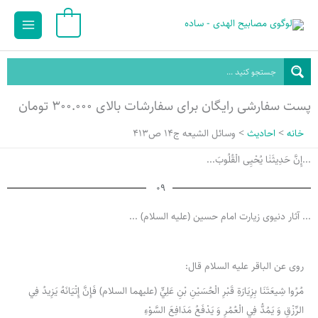
رش
Main
0
ه
Menu
حتوا
پست سفارشی رایگان برای سفارشات بالای ۳۰۰.۰۰۰ تومان
خانه
احادیث
وسائل الشیعه ج14 ص413
...إِنَّ حَدِيثَنٰا یُحْیِی الْقُلُوبَ...
09
... آثار دنیوی زیارت امام حسین (علیه السلام) ...
روی عن الباقر علیه السلام قال:
مُرُوا شِيعَتَنَا بِزِيَارَةِ قَبْرِ الْحُسَيْنِ بْنِ عَلِيٍّ (علیهما السلام) فَإِنَّ إِتْيَانَهُ يَزِيدُ فِي
الرِّزْقِ وَ يَمُدُّ فِي الْعُمُرِ وَ يَدْفَعُ مَدَافِعَ السَّوْءِ