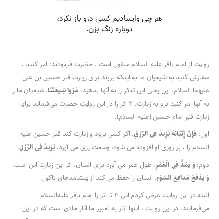
روایت از امام باقر علیه السلام منقول است . حضرت فرمودند: امر کنید ،
سفارش کنید به شیعیان ما به اینکه بروند برای زیارت قبر حسین بن علی
علیهما السلام. این یعنی این تذکر را به آنها بدهید.
مُرُوا شِیعَتَنَا
. شیعیان ما را
به آنها امر کنید برو به زیارت. 3 اثر را در این روایت حضرت می‌فرماید برای
زیارت قبر امام حسین (علیه السلام).
اول:
فَإِنَّ إِتْیَانَهُ یَزِیدُ فِی الرِّزْقِ
. اگر کسی برود و زیارت کند قبر حسین علیه
السلام را ، بر روزی او افزوده می شود، وسعت رزق می آورد.
یَزِیدُ فِی الرِّزْقِ
.
دوم:
وَ یَمُدُّ فِی الْعُمُرِ
. طول عمر می آورد برای انسان. اثر این زیارت این است.
وَ یَدْفَعُ مَدَافِعَ السَّوْءِ
. انسان را حفظ می کند از پیشامدهای ناگوار.
البته در این روایت عرض کردم این 3 تا اثر را امام باقر علیه‌السلام
می‌فرمایند. در این روایت ، اینها آثار به تعبیر ما آثار مادی است که در این