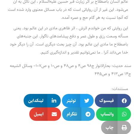
عالم انسان باصطلاح بر اثر زیارت قبر حسین علیه‌السلام ، این نائل به آن
می‌شود. این غیر از آن روایاتی است که در باب مسائل معنوی وارد شده است
که آنجا نسبت به هر گام حج و عمره آمده.
این روایتی که من خواندم اثرش ، اثر ظاهری مادی در این عالم بود. یعنی
مسأله وسعت رزق و طول عمر و دفع پیشامدهای ناگوار. این جنبه‌های
باصطلاح ما مادی این عالم بود. آن چیز بحث دیگری است. آن را دیگر خود
خدا می‌داند آنرا . ما نمی‌توانیم تقدیر و اندازه‌گیری کنیم.
سند حدیث: بحارالانوار ج98 ص4 و ص48 و ص10 و ص107– وسائل الشیعه
ج14 ص413 و ص445
مستندات:
فیسبوک
توئیتر
لینکداین
واتساپ
تلگرام
ایمیل
چاپ