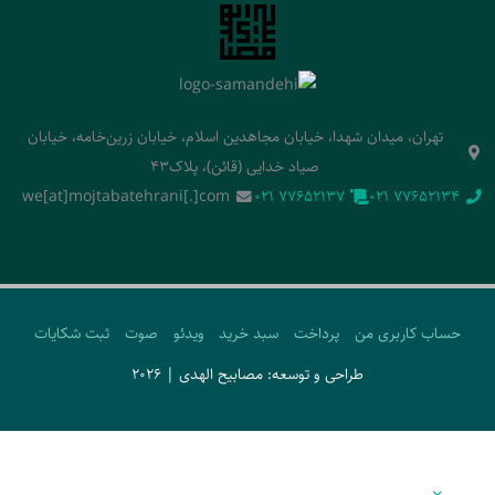
تهران، میدان شهدا، خیابان مجاهدین اسلام، خیابان زرین‌خامه، خیابان
صیاد خدایی (قائن)، پلاک43
we[at]mojtabatehrani[.]com
‭021 77652137‬
‭021 77652134‬
حساب کاربری من
پرداخت
سبد خرید
ویدئو
صوت
ثبت شکایات
طراحی و توسعه: مصابیح الهدی | 2026