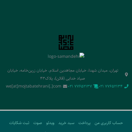
تهران، میدان شهدا، خیابان مجاهدین اسلام، خیابان زرین‌خامه، خیابان
صیاد خدایی (قائن)، پلاک43
we[at]mojtabatehrani[.]com
‭021 77652137‬
‭021 77652134‬
حساب کاربری من
پرداخت
سبد خرید
ویدئو
صوت
ثبت شکایات