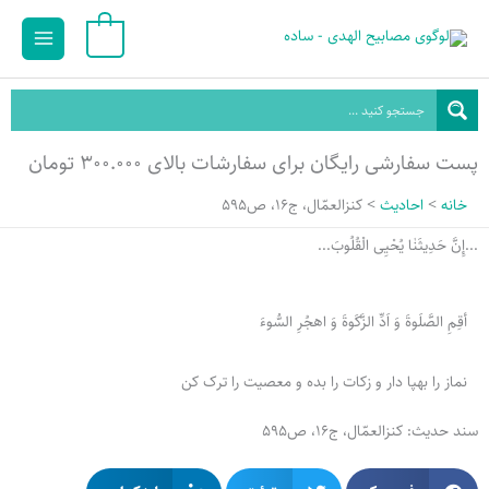
رش
Main
0
ه
Menu
حتوا
پست سفارشی رایگان برای سفارشات بالای ۳۰۰.۰۰۰ تومان
خانه
احادیث
کنزالعمّال، ج16، ص595
...إِنَّ حَدِيثَنٰا یُحْیِی الْقُلُوبَ...
‌أقِمِ الصَّلَوةَ وَ اَدِّ الزَّکَوةَ وَ اهجُرِ السُّوءَ
نماز را بهپا دار و زکات را بده و معصیت را ترک کن
سند حدیث: کنزالعمّال، ج16، ص595