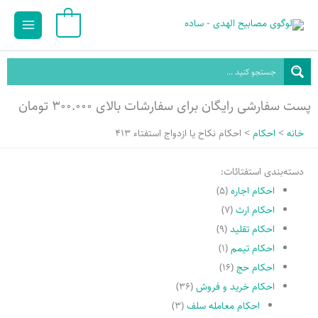
رش
Main
0
ه
Menu
حتوا
پست سفارشی رایگان برای سفارشات بالای ۳۰۰.۰۰۰ تومان
خانه
احکام
احكام نكاح يا ازدواج استفتاء 413
دسته‌بندی استفتائات:
احکام اجاره
(۵)
احکام ارث
(۷)
احکام تقلید
(۹)
احکام تیمم
(۱)
احکام حج
(۱۶)
احکام خرید و فروش
(۳۶)
احکام معامله سلف
(۳)