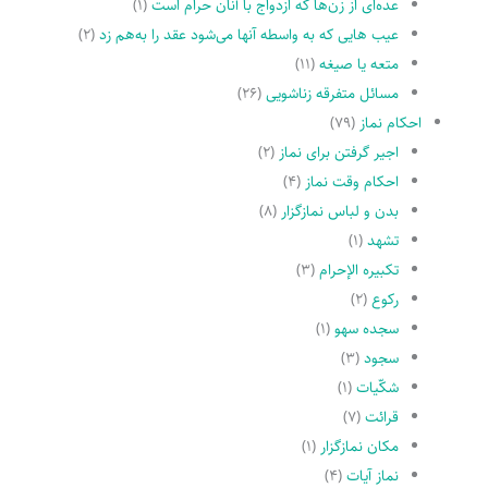
عده‌اى از زن‌ها که ازدواج با آنان حرام است
(۱)
عیب هایى که به واسطه آنها مى‌شود عقد را به‌هم زد
(۲)
متعه یا صیغه
(۱۱)
مسائل متفرقه زناشویى
(۲۶)
احکام نماز
(۷۹)
اجیر گرفتن براى نماز
(۲)
احکام وقت نماز
(۴)
بدن و لباس نمازگزار
(۸)
تشهد
(۱)
تکبیره الإحرام
(۳)
رکوع
(۲)
سجده سهو
(۱)
سجود
(۳)
شکّیات
(۱)
قرائت
(۷)
مکان نمازگزار
(۱)
نماز آیات
(۴)