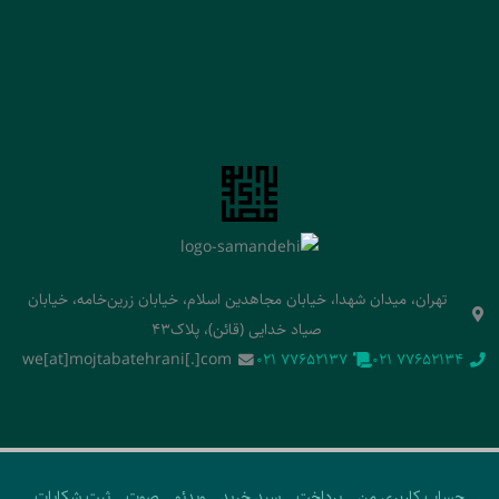
تهران، میدان شهدا، خیابان مجاهدین اسلام، خیابان زرین‌خامه، خیابان
صیاد خدایی (قائن)، پلاک43
we[at]mojtabatehrani[.]com
‭021 77652137‬
‭021 77652134‬
حساب کاربری من
پرداخت
سبد خرید
ویدئو
صوت
ثبت شکایات