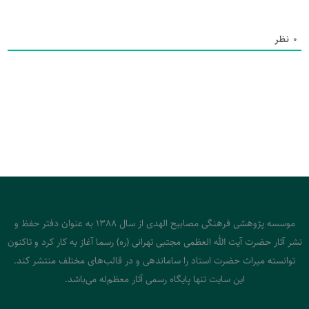
0
نظر
موسسه پژوهشی فرهنگی مصابیح الهدی از سال 1388 به عنوان دفتر حفظ و
نشر آثار حضرت آیت الله العظمی مجتبی تهرانی (ره) رسما آغاز به کار کرد و تاکنون
توانسته میراث حضرت استاد را ساماندهی و در قالب‌های مختلف منتشر کند.
این سایت تنها پایگاه رسمی آثار معظم‌له می‌باشد.