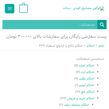
رش
Main
0
ه
Menu
حتوا
پست سفارشی رایگان برای سفارشات بالای ۳۰۰.۰۰۰ تومان
خانه
احکام
احكام نكاح يا ازدواج استفتاء 436
دسته‌بندی استفتائات:
احکام اجاره
(۵)
احکام ارث
(۷)
احکام تقلید
(۹)
احکام تیمم
(۱)
احکام حج
(۱۶)
احکام خرید و فروش
(۳۶)
احکام معامله سلف
(۳)