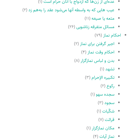
عده‌اى از زن‌ها که ازدواج با آنان حرام است
(۱)
عیب هایى که به واسطه آنها مى‌شود عقد را به‌هم زد
(۲)
متعه یا صیغه
(۱۱)
مسائل متفرقه زناشویى
(۲۶)
احکام نماز
(۷۹)
اجیر گرفتن براى نماز
(۲)
احکام وقت نماز
(۴)
بدن و لباس نمازگزار
(۸)
تشهد
(۱)
تکبیره الإحرام
(۳)
رکوع
(۲)
سجده سهو
(۱)
سجود
(۳)
شکّیات
(۱)
قرائت
(۷)
مکان نمازگزار
(۱)
نماز آیات
(۴)