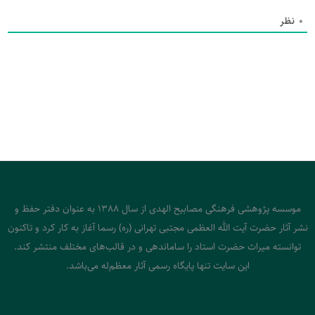
0
نظر
موسسه پژوهشی فرهنگی مصابیح الهدی از سال 1388 به عنوان دفتر حفظ و
نشر آثار حضرت آیت الله العظمی مجتبی تهرانی (ره) رسما آغاز به کار کرد و تاکنون
توانسته میراث حضرت استاد را ساماندهی و در قالب‌های مختلف منتشر کند.
این سایت تنها پایگاه رسمی آثار معظم‌له می‌باشد.