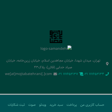
تهران، میدان شهدا، خیابان مجاهدین اسلام، خیابان زرین‌خامه، خیابان
صیاد خدایی (قائن)، پلاک43
we[at]mojtabatehrani[.]com
‭021 77652137‬
‭021 77652134‬
حساب کاربری من
پرداخت
سبد خرید
ویدئو
صوت
ثبت شکایات