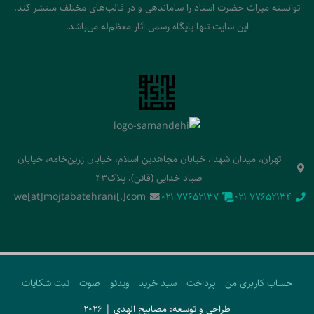
توانسته میراث حضرت استاد را ساماندهی و در قالب‌های مختلف منتشر کند.
این سایت تنها پایگاه رسمی آثار معظم‌له می‌باشد.
تهران، میدان شهدا، خیابان مجاهدین اسلام، خیابان زرین‌خامه، خیابان
صیاد خدایی (قائن)، پلاک43
we[at]mojtabatehrani[.]com
‭021 77652137‬
‭021 77652134‬
حساب کاربری من
پرداخت
سبد خرید
ویدئو
صوت
ثبت شکایات
طراحی و توسعه: مصابیح الهدی | 2026