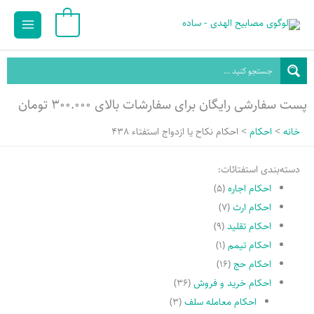
رش
Main
0
ه
Menu
حتوا
پست سفارشی رایگان برای سفارشات بالای ۳۰۰.۰۰۰ تومان
خانه
احکام
احكام نكاح يا ازدواج استفتاء 438
دسته‌بندی استفتائات:
احکام اجاره
(۵)
احکام ارث
(۷)
احکام تقلید
(۹)
احکام تیمم
(۱)
احکام حج
(۱۶)
احکام خرید و فروش
(۳۶)
احکام معامله سلف
(۳)