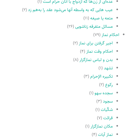
عده‌اى از زن‌ها که ازدواج با آنان حرام است
(۱)
عیب هایى که به واسطه آنها مى‌شود عقد را به‌هم زد
(۲)
متعه یا صیغه
(۱۱)
مسائل متفرقه زناشویى
(۲۶)
احکام نماز
(۷۹)
اجیر گرفتن براى نماز
(۲)
احکام وقت نماز
(۴)
بدن و لباس نمازگزار
(۸)
تشهد
(۱)
تکبیره الإحرام
(۳)
رکوع
(۲)
سجده سهو
(۱)
سجود
(۳)
شکّیات
(۱)
قرائت
(۷)
مکان نمازگزار
(۱)
نماز آیات
(۴)