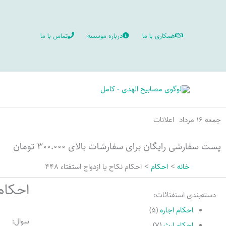
رش
ه
همکاری با ما
درباره موسسه
تماس با ما
حتوا
جمعه ۱۶ مرداد
اعلانات
پست سفارشی رایگان برای سفارشات بالای ۳۰۰.۰۰۰ تومان
خانه
احکام
احكام نكاح يا ازدواج استفتاء 448
احکام 
دسته‌بندی استفتائات:
احکام اجاره
(۵)
سوال:
احکام ارث
(۷)