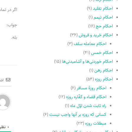
احکام تقلید
(۹)
اگر در تما
احکام تیمم
(۱)
جواب:
احکام حج
(۱۶)
احکام خرید و فروش
(۳۶)
بله.
احکام معامله سلف
(۳)
احکام خمس
(۴۱)
احکام خوردنی‌ها و آشامیدنی‌ها
(۱۵)
احکام رهن
(۱)
احکام روزه
(۵۴)
اش
احکام روزۀ مسافر
(۶)
احکام قضاء و کفّاره روزه
(۱۲)
راه ثابت شدن اوّل ماه
(۱)
کسانى که روزه بر آنها واجب نیست
(۶)
مبطلات روزه
(۲۳)
0
نظر