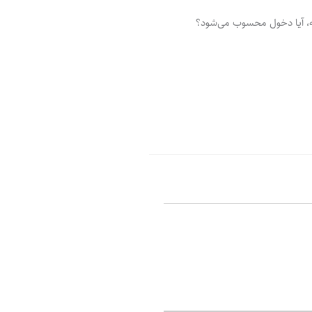
ر
پ
ل
و
ه
ته، آیا دخول محسوب می‌شود؟
ش