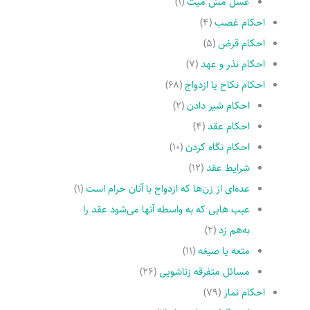
غسل مسّ میت
(۱)
احکام غصب
(۴)
احکام قرض
(۵)
احکام نذر و عهد
(۷)
احکام نکاح یا ازدواج
(۶۸)
احکام شیر دادن
(۲)
احکام عقد
(۴)
احکام نگاه کردن
(۱۰)
شرایط عقد
(۱۲)
عده‌اى از زن‌ها که ازدواج با آنان حرام است
(۱)
عیب هایى که به واسطه آنها مى‌شود عقد را
به‌هم زد
(۲)
متعه یا صیغه
(۱۱)
مسائل متفرقه زناشویى
(۲۶)
احکام نماز
(۷۹)