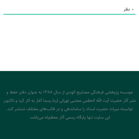
0
نظر
موسسه پژوهشی فرهنگی مصابیح الهدی از سال 1388 به عنوان دفتر حفظ و
نشر آثار حضرت آیت الله العظمی مجتبی تهرانی (ره) رسما آغاز به کار کرد و تاکنون
توانسته میراث حضرت استاد را ساماندهی و در قالب‌های مختلف منتشر کند.
این سایت تنها پایگاه رسمی آثار معظم‌له می‌باشد.