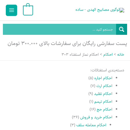
رش
Main
0
ه
Menu
حتوا
پست سفارشی رایگان برای سفارشات بالای ۳۰۰.۰۰۰ تومان
خانه
احکام
احكام نماز استفتاء 303
دسته‌بندی استفتائات:
احکام اجاره
(۵)
احکام ارث
(۷)
احکام تقلید
(۹)
احکام تیمم
(۱)
احکام حج
(۱۶)
احکام خرید و فروش
(۳۶)
احکام معامله سلف
(۳)