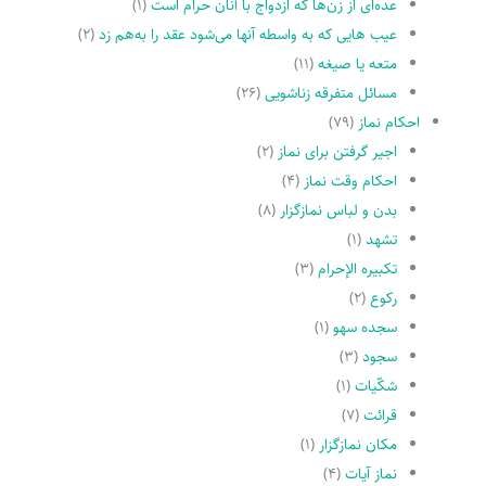
عده‌اى از زن‌ها که ازدواج با آنان حرام است
(۱)
عیب هایى که به واسطه آنها مى‌شود عقد را به‌هم زد
(۲)
متعه یا صیغه
(۱۱)
مسائل متفرقه زناشویى
(۲۶)
احکام نماز
(۷۹)
اجیر گرفتن براى نماز
(۲)
احکام وقت نماز
(۴)
بدن و لباس نمازگزار
(۸)
تشهد
(۱)
تکبیره الإحرام
(۳)
رکوع
(۲)
سجده سهو
(۱)
سجود
(۳)
شکّیات
(۱)
قرائت
(۷)
مکان نمازگزار
(۱)
نماز آیات
(۴)