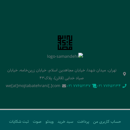
تهران، میدان شهدا، خیابان مجاهدین اسلام، خیابان زرین‌خامه، خیابان
صیاد خدایی (قائن)، پلاک43
we[at]mojtabatehrani[.]com
‭021 77652137‬
‭021 77652134‬
حساب کاربری من
پرداخت
سبد خرید
ویدئو
صوت
ثبت شکایات