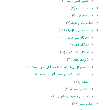
غسل مسّ میت
(۱)
احکام غصب
(۴)
احکام قرض
(۵)
احکام نذر و عهد
(۷)
احکام نکاح یا ازدواج
(۶۸)
احکام شیر دادن
(۲)
احکام عقد
(۴)
احکام نگاه کردن
(۱۰)
شرایط عقد
(۱۲)
عده‌اى از زن‌ها که ازدواج با آنان حرام است
(۱)
عیب هایى که به واسطه آنها مى‌شود عقد را
به‌هم زد
(۲)
متعه یا صیغه
(۱۱)
مسائل متفرقه زناشویى
(۲۶)
احکام نماز
(۷۹)