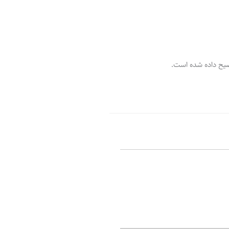
ر
پ
ل
و
ه
ش
وضیح داده شده است.