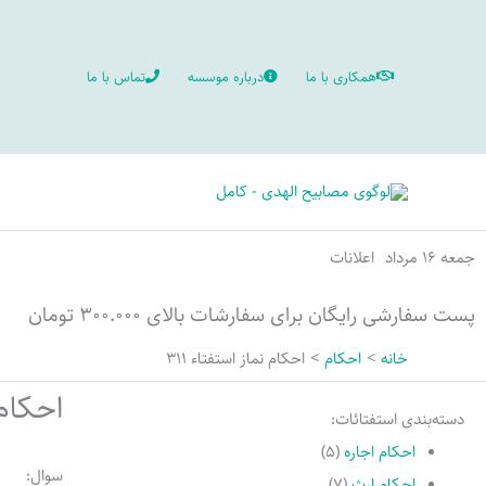
رش
ه
همکاری با ما
درباره موسسه
تماس با ما
حتوا
جمعه ۱۶ مرداد
اعلانات
پست سفارشی رایگان برای سفارشات بالای ۳۰۰.۰۰۰ تومان
خانه
احکام
احكام نماز استفتاء 311
احکام ن
دسته‌بندی استفتائات:
احکام اجاره
(۵)
سوال:
احکام ارث
(۷)