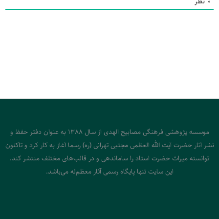
0
نظر
موسسه پژوهشی فرهنگی مصابیح الهدی از سال 1388 به عنوان دفتر حفظ و
نشر آثار حضرت آیت الله العظمی مجتبی تهرانی (ره) رسما آغاز به کار کرد و تاکنون
توانسته میراث حضرت استاد را ساماندهی و در قالب‌های مختلف منتشر کند.
این سایت تنها پایگاه رسمی آثار معظم‌له می‌باشد.