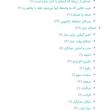
عده‌اى از زن‌ها که ازدواج با آنان حرام است
(۱)
عیب هایى که به واسطه آنها مى‌شود عقد را به‌هم زد
(۲)
متعه یا صیغه
(۱۱)
مسائل متفرقه زناشویى
(۲۶)
احکام نماز
(۷۹)
اجیر گرفتن براى نماز
(۲)
احکام وقت نماز
(۴)
بدن و لباس نمازگزار
(۸)
تشهد
(۱)
تکبیره الإحرام
(۳)
رکوع
(۲)
سجده سهو
(۱)
سجود
(۳)
شکّیات
(۱)
قرائت
(۷)
مکان نمازگزار
(۱)
نماز آیات
(۴)