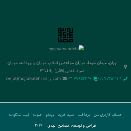
تهران، میدان شهدا، خیابان مجاهدین اسلام، خیابان زرین‌خامه، خیابان
صیاد خدایی (قائن)، پلاک43
we[at]mojtabatehrani[.]com
‭021 77652137‬
‭021 77652134‬
حساب کاربری من
پرداخت
سبد خرید
ویدئو
صوت
ثبت شکایات
طراحی و توسعه: مصابیح الهدی | 2026