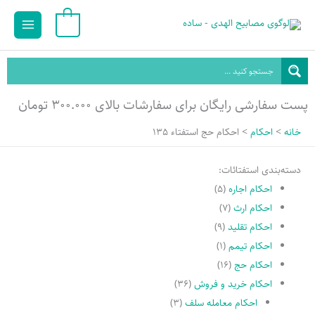
رش
Main
0
ه
Menu
حتوا
پست سفارشی رایگان برای سفارشات بالای ۳۰۰.۰۰۰ تومان
خانه
احکام
احکام حج استفتاء 135
دسته‌بندی استفتائات:
احکام اجاره
(۵)
احکام ارث
(۷)
احکام تقلید
(۹)
احکام تیمم
(۱)
احکام حج
(۱۶)
احکام خرید و فروش
(۳۶)
احکام معامله سلف
(۳)