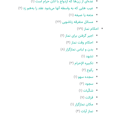
عده‌اى از زن‌ها که ازدواج با آنان حرام است
(۱)
عیب هایى که به واسطه آنها مى‌شود عقد را به‌هم زد
(۲)
متعه یا صیغه
(۱۱)
مسائل متفرقه زناشویى
(۲۶)
احکام نماز
(۷۹)
اجیر گرفتن براى نماز
(۲)
احکام وقت نماز
(۴)
بدن و لباس نمازگزار
(۸)
تشهد
(۱)
تکبیره الإحرام
(۳)
رکوع
(۲)
سجده سهو
(۱)
سجود
(۳)
شکّیات
(۱)
قرائت
(۷)
مکان نمازگزار
(۱)
نماز آیات
(۴)