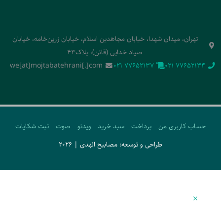
تهران، میدان شهدا، خیابان مجاهدین اسلام، خیابان زرین‌خامه، خیابان
صیاد خدایی (قائن)، پلاک43
we[at]mojtabatehrani[.]com
‭021 77652137‬
‭021 77652134‬
حساب کاربری من
پرداخت
سبد خرید
ویدئو
صوت
ثبت شکایات
طراحی و توسعه: مصابیح الهدی | 2026