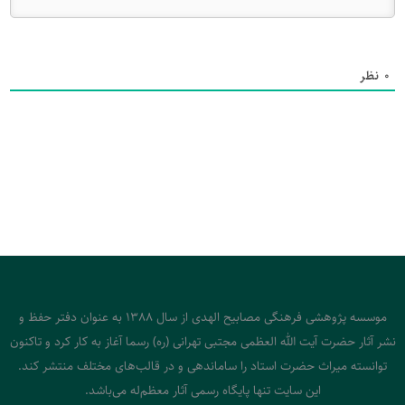
0
نظر
موسسه پژوهشی فرهنگی مصابیح الهدی از سال 1388 به عنوان دفتر حفظ و
نشر آثار حضرت آیت الله العظمی مجتبی تهرانی (ره) رسما آغاز به کار کرد و تاکنون
توانسته میراث حضرت استاد را ساماندهی و در قالب‌های مختلف منتشر کند.
این سایت تنها پایگاه رسمی آثار معظم‌له می‌باشد.