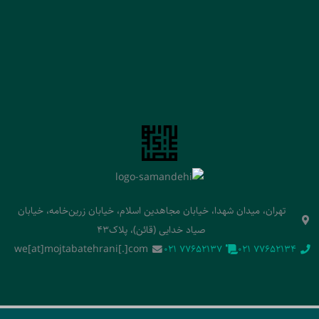
تهران، میدان شهدا، خیابان مجاهدین اسلام، خیابان زرین‌خامه، خیابان
صیاد خدایی (قائن)، پلاک43
we[at]mojtabatehrani[.]com
‭021 77652137‬
‭021 77652134‬