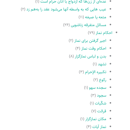
عده‌اى از زن‌ها که ازدواج با آنان حرام است
(۱)
عیب هایى که به واسطه آنها مى‌شود عقد را به‌هم زد
(۲)
متعه یا صیغه
(۱۱)
مسائل متفرقه زناشویى
(۲۶)
احکام نماز
(۷۹)
اجیر گرفتن براى نماز
(۲)
احکام وقت نماز
(۴)
بدن و لباس نمازگزار
(۸)
تشهد
(۱)
تکبیره الإحرام
(۳)
رکوع
(۲)
سجده سهو
(۱)
سجود
(۳)
شکّیات
(۱)
قرائت
(۷)
مکان نمازگزار
(۱)
نماز آیات
(۴)