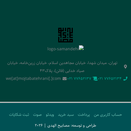
تهران، میدان شهدا، خیابان مجاهدین اسلام، خیابان زرین‌خامه، خیابان
صیاد خدایی (قائن)، پلاک43
we[at]mojtabatehrani[.]com
‭021 77652137‬
‭021 77652134‬
حساب کاربری من
پرداخت
سبد خرید
ویدئو
صوت
ثبت شکایات
طراحی و توسعه: مصابیح الهدی | 2026