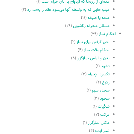
عده‌اى از زن‌ها که ازدواج با آنان حرام است
(۱)
عیب هایى که به واسطه آنها مى‌شود عقد را به‌هم زد
(۲)
متعه یا صیغه
(۱۱)
مسائل متفرقه زناشویى
(۲۶)
احکام نماز
(۷۹)
اجیر گرفتن براى نماز
(۲)
احکام وقت نماز
(۴)
بدن و لباس نمازگزار
(۸)
تشهد
(۱)
تکبیره الإحرام
(۳)
رکوع
(۲)
سجده سهو
(۱)
سجود
(۳)
شکّیات
(۱)
قرائت
(۷)
مکان نمازگزار
(۱)
نماز آیات
(۴)