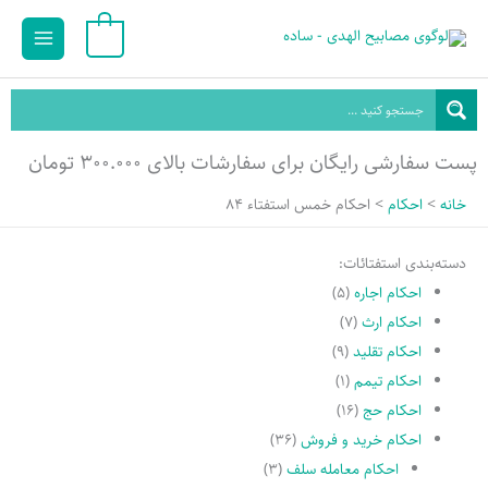
رش
Main
0
ه
Menu
حتوا
پست سفارشی رایگان برای سفارشات بالای ۳۰۰.۰۰۰ تومان
خانه
احکام
احکام خمس استفتاء 84
دسته‌بندی استفتائات:
احکام اجاره
(۵)
احکام ارث
(۷)
احکام تقلید
(۹)
احکام تیمم
(۱)
احکام حج
(۱۶)
احکام خرید و فروش
(۳۶)
احکام معامله سلف
(۳)