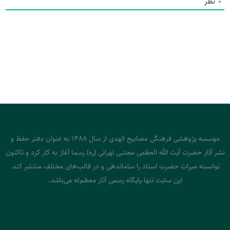
0
نظر
موسسه پژوهشی فرهنگی مصابیح الهدی از سال 1388 به عنوان دفتر حفظ و
نشر آثار حضرت آیت الله العظمی مجتبی تهرانی (ره) رسما آغاز به کار کرد و تاکنون
توانسته میراث حضرت استاد را ساماندهی و در قالب‌های مختلف منتشر کند.
این سایت تنها پایگاه رسمی آثار معظم‌له می‌باشد.