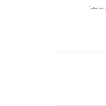
ر
پ
ل
و
ه
 باید بدهد؟
ش