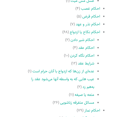
غسل مسّ میت
(۱)
احکام غصب
(۴)
احکام قرض
(۵)
احکام نذر و عهد
(۷)
احکام نکاح یا ازدواج
(۶۸)
احکام شیر دادن
(۲)
احکام عقد
(۴)
احکام نگاه کردن
(۱۰)
شرایط عقد
(۱۲)
عده‌اى از زن‌ها که ازدواج با آنان حرام است
(۱)
عیب هایى که به واسطه آنها مى‌شود عقد را
به‌هم زد
(۲)
متعه یا صیغه
(۱۱)
مسائل متفرقه زناشویى
(۲۶)
احکام نماز
(۷۹)