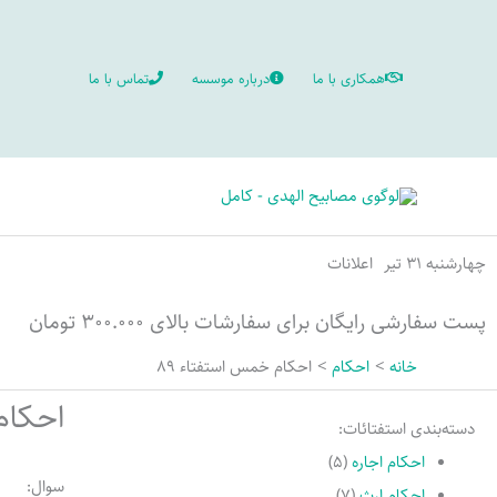
رش
ه
همکاری با ما
درباره موسسه
تماس با ما
حتوا
چهارشنبه ۳۱ تیر
اعلانات
پست سفارشی رایگان برای سفارشات بالای ۳۰۰.۰۰۰ تومان
خانه
احکام
احکام خمس استفتاء 89
احکام
دسته‌بندی استفتائات:
احکام اجاره
(۵)
سوال:
احکام ارث
(۷)