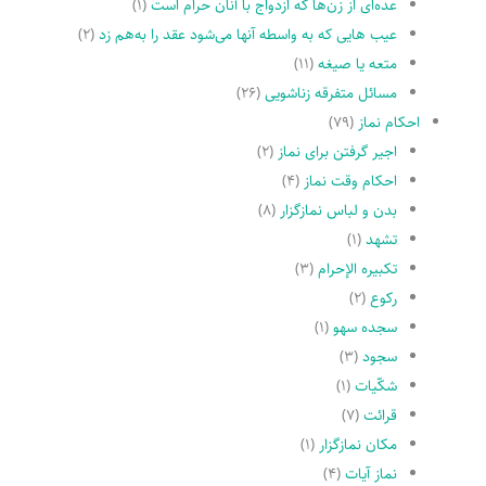
عده‌اى از زن‌ها که ازدواج با آنان حرام است
(۱)
عیب هایى که به واسطه آنها مى‌شود عقد را به‌هم زد
(۲)
متعه یا صیغه
(۱۱)
مسائل متفرقه زناشویى
(۲۶)
احکام نماز
(۷۹)
اجیر گرفتن براى نماز
(۲)
احکام وقت نماز
(۴)
بدن و لباس نمازگزار
(۸)
تشهد
(۱)
تکبیره الإحرام
(۳)
رکوع
(۲)
سجده سهو
(۱)
سجود
(۳)
شکّیات
(۱)
قرائت
(۷)
مکان نمازگزار
(۱)
نماز آیات
(۴)