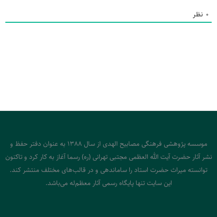
0
نظر
موسسه پژوهشی فرهنگی مصابیح الهدی از سال 1388 به عنوان دفتر حفظ و
نشر آثار حضرت آیت الله العظمی مجتبی تهرانی (ره) رسما آغاز به کار کرد و تاکنون
توانسته میراث حضرت استاد را ساماندهی و در قالب‌های مختلف منتشر کند.
این سایت تنها پایگاه رسمی آثار معظم‌له می‌باشد.