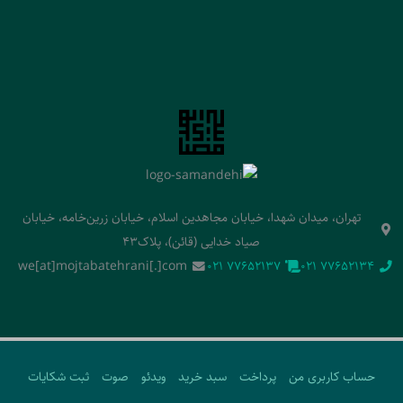
تهران، میدان شهدا، خیابان مجاهدین اسلام، خیابان زرین‌خامه، خیابان
صیاد خدایی (قائن)، پلاک43
we[at]mojtabatehrani[.]com
‭021 77652137‬
‭021 77652134‬
حساب کاربری من
پرداخت
سبد خرید
ویدئو
صوت
ثبت شکایات