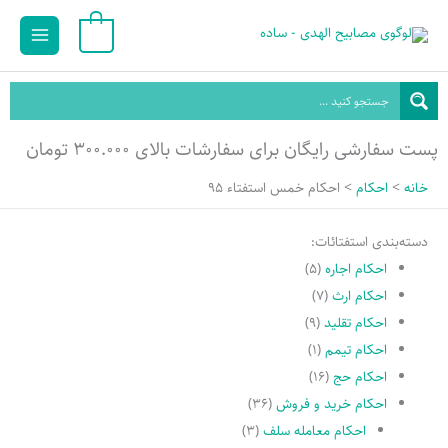
رش
Main
0
ه
Menu
حتوا
پست سفارشی رایگان برای سفارشات بالای ۳۰۰.۰۰۰ تومان
خانه
احکام
احکام خمس استفتاء 95
دسته‌بندی استفتائات:
احکام اجاره
(۵)
احکام ارث
(۷)
احکام تقلید
(۹)
احکام تیمم
(۱)
احکام حج
(۱۶)
احکام خرید و فروش
(۳۶)
احکام معامله سلف
(۳)