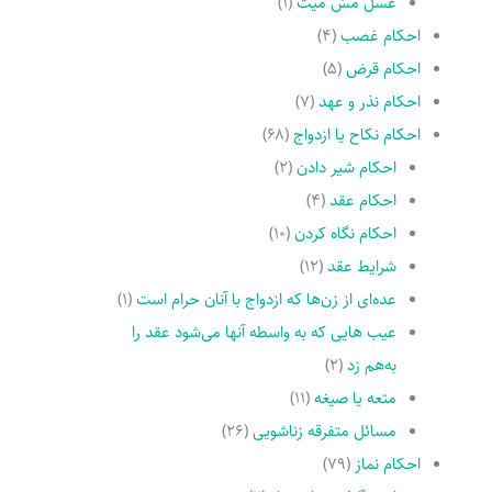
غسل مسّ میت
(۱)
احکام غصب
(۴)
احکام قرض
(۵)
احکام نذر و عهد
(۷)
احکام نکاح یا ازدواج
(۶۸)
احکام شیر دادن
(۲)
احکام عقد
(۴)
احکام نگاه کردن
(۱۰)
شرایط عقد
(۱۲)
عده‌اى از زن‌ها که ازدواج با آنان حرام است
(۱)
عیب هایى که به واسطه آنها مى‌شود عقد را
به‌هم زد
(۲)
متعه یا صیغه
(۱۱)
مسائل متفرقه زناشویى
(۲۶)
احکام نماز
(۷۹)