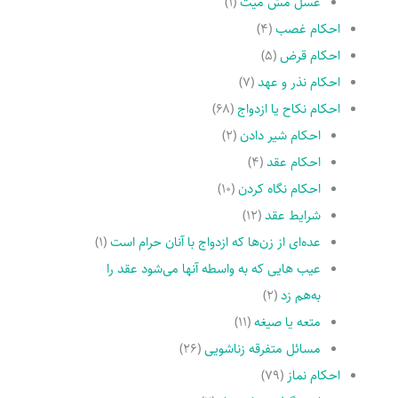
غسل مسّ میت
(۱)
احکام غصب
(۴)
احکام قرض
(۵)
احکام نذر و عهد
(۷)
احکام نکاح یا ازدواج
(۶۸)
احکام شیر دادن
(۲)
احکام عقد
(۴)
احکام نگاه کردن
(۱۰)
شرایط عقد
(۱۲)
عده‌اى از زن‌ها که ازدواج با آنان حرام است
(۱)
عیب هایى که به واسطه آنها مى‌شود عقد را
به‌هم زد
(۲)
متعه یا صیغه
(۱۱)
مسائل متفرقه زناشویى
(۲۶)
احکام نماز
(۷۹)