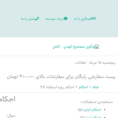
رش
ه
همکاری با ما
درباره موسسه
تماس با ما
حتوا
پنجشنبه ۱۵ مرداد
اعلانات
پست سفارشی رایگان برای سفارشات بالای ۳۰۰.۰۰۰ تومان
خانه
احکام
احکام روزه استفتاء 45
احکام 
دسته‌بندی استفتائات:
احکام اجاره
(۵)
سوال:
احکام ارث
(۷)