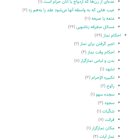
عده‌اى از زن‌ها که ازدواج با آنان حرام است
(۱)
عیب هایى که به واسطه آنها مى‌شود عقد را به‌هم زد
(۲)
متعه یا صیغه
(۱۱)
مسائل متفرقه زناشویى
(۲۶)
احکام نماز
(۷۹)
اجیر گرفتن براى نماز
(۲)
احکام وقت نماز
(۴)
بدن و لباس نمازگزار
(۸)
تشهد
(۱)
تکبیره الإحرام
(۳)
رکوع
(۲)
سجده سهو
(۱)
سجود
(۳)
شکّیات
(۱)
قرائت
(۷)
مکان نمازگزار
(۱)
نماز آیات
(۴)