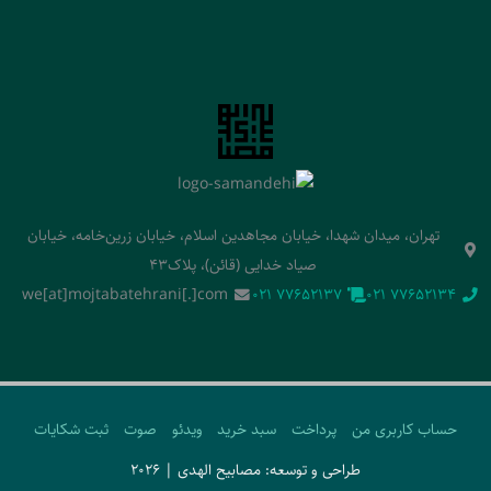
تهران، میدان شهدا، خیابان مجاهدین اسلام، خیابان زرین‌خامه، خیابان
صیاد خدایی (قائن)، پلاک43
we[at]mojtabatehrani[.]com
‭021 77652137‬
‭021 77652134‬
حساب کاربری من
پرداخت
سبد خرید
ویدئو
صوت
ثبت شکایات
طراحی و توسعه: مصابیح الهدی | 2026