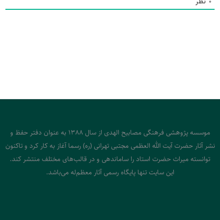
0
نظر
موسسه پژوهشی فرهنگی مصابیح الهدی از سال 1388 به عنوان دفتر حفظ و
نشر آثار حضرت آیت الله العظمی مجتبی تهرانی (ره) رسما آغاز به کار کرد و تاکنون
توانسته میراث حضرت استاد را ساماندهی و در قالب‌های مختلف منتشر کند.
این سایت تنها پایگاه رسمی آثار معظم‌له می‌باشد.