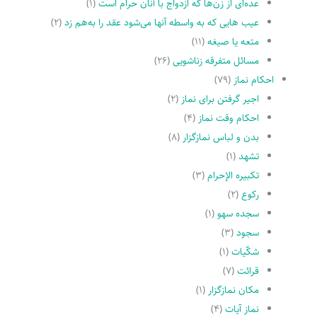
عده‌اى از زن‌ها که ازدواج با آنان حرام است
(۱)
عیب هایى که به واسطه آنها مى‌شود عقد را به‌هم زد
(۲)
متعه یا صیغه
(۱۱)
مسائل متفرقه زناشویى
(۲۶)
احکام نماز
(۷۹)
اجیر گرفتن براى نماز
(۲)
احکام وقت نماز
(۴)
بدن و لباس نمازگزار
(۸)
تشهد
(۱)
تکبیره الإحرام
(۳)
رکوع
(۲)
سجده سهو
(۱)
سجود
(۳)
شکّیات
(۱)
قرائت
(۷)
مکان نمازگزار
(۱)
نماز آیات
(۴)