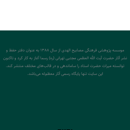
موسسه پژوهشی فرهنگی مصابیح الهدی از سال 1388 به عنوان دفتر حفظ و
نشر آثار حضرت آیت الله العظمی مجتبی تهرانی (ره) رسما آغاز به کار کرد و تاکنون
توانسته میراث حضرت استاد را ساماندهی و در قالب‌های مختلف منتشر کند.
این سایت تنها پایگاه رسمی آثار معظم‌له می‌باشد.