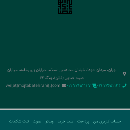
تهران، میدان شهدا، خیابان مجاهدین اسلام، خیابان زرین‌خامه، خیابان
صیاد خدایی (قائن)، پلاک43
we[at]mojtabatehrani[.]com
‭021 77652137‬
‭021 77652134‬
حساب کاربری من
پرداخت
سبد خرید
ویدئو
صوت
ثبت شکایات