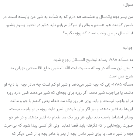
سوال:
من پسر بچه یک‌سال و هشت‌ماهه دارم که به شدّت به شیر من وابسته است. در
ضمن کارمند هم هستم و وقتی از سرکار می‌آیم باید دائم در اختیار پسرم باشم.
آیا امسال بر من واجب است که روزه بگیرم؟
جواب:
به مسأله 1785 رساله توضیح المسائل رجوع شود.
• متن این مسأله در رساله حضرت آیت الله العظمی حاج آقا مجتبی تهرانی به
شرح ذیل است:
مسأله 1785- زنى که بچه شیر مى‌دهد و شیر او کم است چه مادر بچه، یا دایه او
باشد، یا بى‌اجرت شیر دهد، اگر روزه براى بچه‌اى که شیر مى‌دهد ضرر دارد روزه
بر او واجب نیست. و باید براى هر روز یک مد طعام یعنى گندم یا جو و مانند
این‌ها به فقیر بدهد، و نیز اگر براى خودش ضرر دارد، روزه بر او واجب نیست،
وبنابر احتیاط واجب باید براى هر روز یک مد طعام به فقیر بدهد. و در هر دو
صورت روزه‌هایى را که نگرفته باید قضا نماید، ولى اگر کسى پیدا شود که بى‌اجرت
بچه را شیر دهد، یا براى شیر دادن بچه از پدر یا مادر بچه یا از کس دیگر که