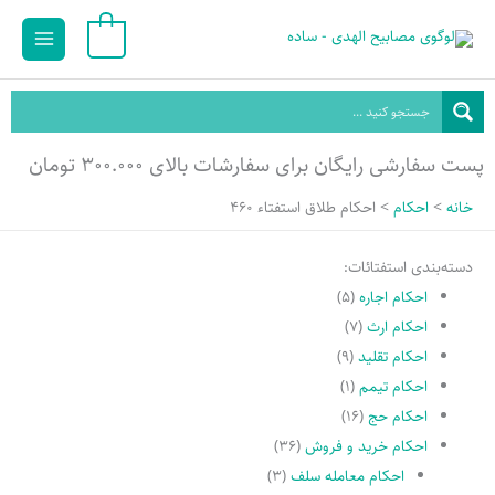
رش
Main
0
ه
Menu
حتوا
پست سفارشی رایگان برای سفارشات بالای ۳۰۰.۰۰۰ تومان
خانه
احکام
احکام طلاق استفتاء 460
دسته‌بندی استفتائات:
احکام اجاره
(۵)
احکام ارث
(۷)
احکام تقلید
(۹)
احکام تیمم
(۱)
احکام حج
(۱۶)
احکام خرید و فروش
(۳۶)
احکام معامله سلف
(۳)