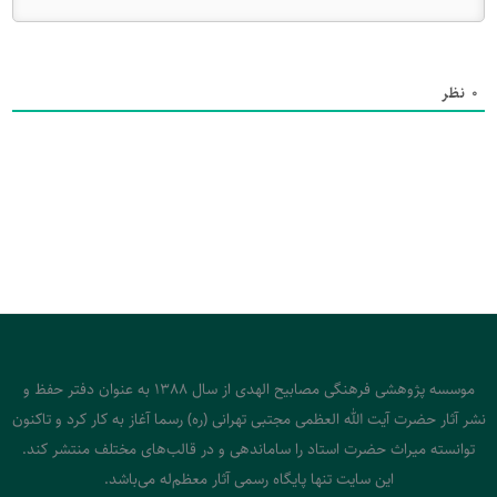
0
نظر
موسسه پژوهشی فرهنگی مصابیح الهدی از سال 1388 به عنوان دفتر حفظ و
نشر آثار حضرت آیت الله العظمی مجتبی تهرانی (ره) رسما آغاز به کار کرد و تاکنون
توانسته میراث حضرت استاد را ساماندهی و در قالب‌های مختلف منتشر کند.
این سایت تنها پایگاه رسمی آثار معظم‌له می‌باشد.