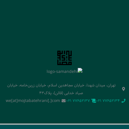
تهران، میدان شهدا، خیابان مجاهدین اسلام، خیابان زرین‌خامه، خیابان
صیاد خدایی (قائن)، پلاک43
we[at]mojtabatehrani[.]com
‭021 77652137‬
‭021 77652134‬