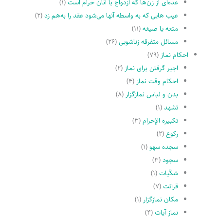
عده‌اى از زن‌ها که ازدواج با آنان حرام است
(۱)
عیب هایى که به واسطه آنها مى‌شود عقد را به‌هم زد
(۲)
متعه یا صیغه
(۱۱)
مسائل متفرقه زناشویى
(۲۶)
احکام نماز
(۷۹)
اجیر گرفتن براى نماز
(۲)
احکام وقت نماز
(۴)
بدن و لباس نمازگزار
(۸)
تشهد
(۱)
تکبیره الإحرام
(۳)
رکوع
(۲)
سجده سهو
(۱)
سجود
(۳)
شکّیات
(۱)
قرائت
(۷)
مکان نمازگزار
(۱)
نماز آیات
(۴)