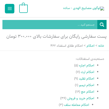
رش
Main
0
ه
Menu
حتوا
پست سفارشی رایگان برای سفارشات بالای ۳۰۰.۰۰۰ تومان
خانه
احکام
احکام طلاق استفتاء 462
دسته‌بندی استفتائات:
احکام اجاره
(۵)
احکام ارث
(۷)
احکام تقلید
(۹)
احکام تیمم
(۱)
احکام حج
(۱۶)
احکام خرید و فروش
(۳۶)
احکام معامله سلف
(۳)