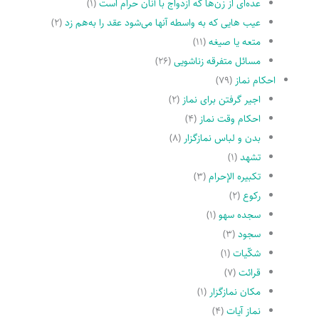
عده‌اى از زن‌ها که ازدواج با آنان حرام است
(۱)
عیب هایى که به واسطه آنها مى‌شود عقد را به‌هم زد
(۲)
متعه یا صیغه
(۱۱)
مسائل متفرقه زناشویى
(۲۶)
احکام نماز
(۷۹)
اجیر گرفتن براى نماز
(۲)
احکام وقت نماز
(۴)
بدن و لباس نمازگزار
(۸)
تشهد
(۱)
تکبیره الإحرام
(۳)
رکوع
(۲)
سجده سهو
(۱)
سجود
(۳)
شکّیات
(۱)
قرائت
(۷)
مکان نمازگزار
(۱)
نماز آیات
(۴)