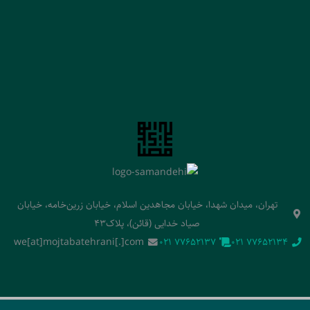
تهران، میدان شهدا، خیابان مجاهدین اسلام، خیابان زرین‌خامه، خیابان
صیاد خدایی (قائن)، پلاک43
we[at]mojtabatehrani[.]com
‭021 77652137‬
‭021 77652134‬