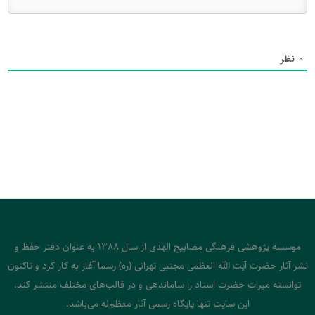
0
نظر
موسسه پژوهشی فرهنگی مصابیح الهدی از سال 1388 به عنوان دفتر حفظ و
نشر آثار حضرت آیت الله العظمی مجتبی تهرانی (ره) رسما آغاز به کار کرد و تاکنون
توانسته میراث حضرت استاد را ساماندهی و در قالب‌های مختلف منتشر کند.
این سایت تنها پایگاه رسمی آثار معظم‌له می‌باشد.