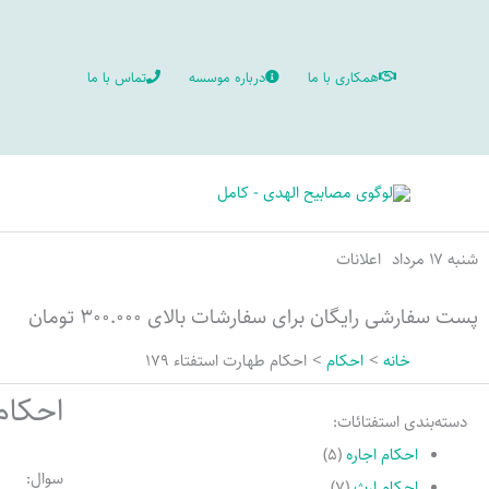
رش
ه
همکاری با ما
درباره موسسه
تماس با ما
حتوا
شنبه ۱۷ مرداد
اعلانات
پست سفارشی رایگان برای سفارشات بالای ۳۰۰.۰۰۰ تومان
خانه
احکام
احکام طهارت استفتاء 179
احکام 
دسته‌بندی استفتائات:
احکام اجاره
(۵)
سوال:
احکام ارث
(۷)