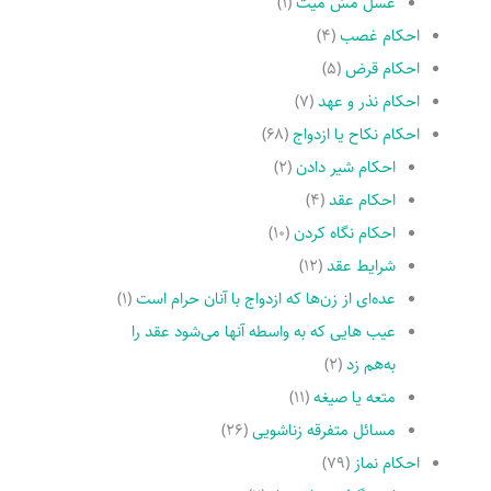
غسل مسّ میت
(۱)
احکام غصب
(۴)
احکام قرض
(۵)
احکام نذر و عهد
(۷)
احکام نکاح یا ازدواج
(۶۸)
احکام شیر دادن
(۲)
احکام عقد
(۴)
احکام نگاه کردن
(۱۰)
شرایط عقد
(۱۲)
عده‌اى از زن‌ها که ازدواج با آنان حرام است
(۱)
عیب هایى که به واسطه آنها مى‌شود عقد را
به‌هم زد
(۲)
متعه یا صیغه
(۱۱)
مسائل متفرقه زناشویى
(۲۶)
احکام نماز
(۷۹)