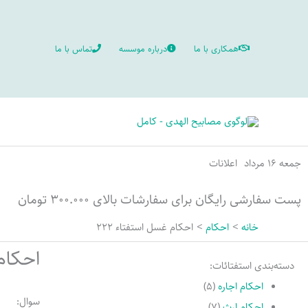
رش
ه
همکاری با ما
درباره موسسه
تماس با ما
حتوا
جمعه ۱۶ مرداد
اعلانات
پست سفارشی رایگان برای سفارشات بالای ۳۰۰.۰۰۰ تومان
خانه
احکام
احکام غسل استفتاء 222
احکام 
دسته‌بندی استفتائات:
احکام اجاره
(۵)
سوال:
احکام ارث
(۷)