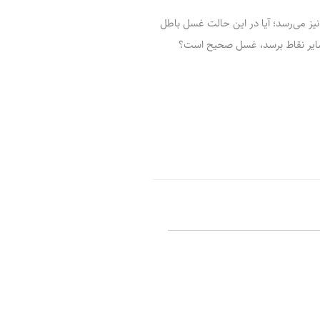
ر
پ
ل
و
ه
یز می‌رسد؛ آیا در این حالت غسل باطل
ش
سایر نقاط برسد، غسل صحیح است؟