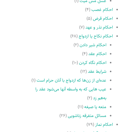
غسل مسّ میت
(۱)
احکام غصب
(۴)
احکام قرض
(۵)
احکام نذر و عهد
(۷)
احکام نکاح یا ازدواج
(۶۸)
احکام شیر دادن
(۲)
احکام عقد
(۴)
احکام نگاه کردن
(۱۰)
شرایط عقد
(۱۲)
عده‌اى از زن‌ها که ازدواج با آنان حرام است
(۱)
عیب هایى که به واسطه آنها مى‌شود عقد را
به‌هم زد
(۲)
متعه یا صیغه
(۱۱)
مسائل متفرقه زناشویى
(۲۶)
احکام نماز
(۷۹)