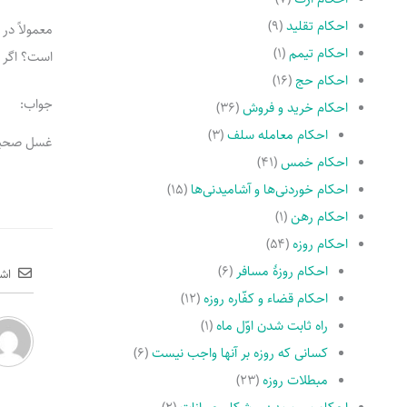
احکام تقلید
(۹)
معمولاً در
احکام تیمم
(۱)
است؟ اگر 
احکام حج
(۱۶)
جواب:
احکام خرید و فروش
(۳۶)
احکام معامله سلف
(۳)
غسل صحیح
احکام خمس
(۴۱)
احکام خوردنی‌ها و آشامیدنی‌ها
(۱۵)
احکام رهن
(۱)
احکام روزه
(۵۴)
احکام روزۀ مسافر
(۶)
اش
احکام قضاء و کفّاره روزه
(۱۲)
راه ثابت شدن اوّل ماه
(۱)
کسانى که روزه بر آنها واجب نیست
(۶)
مبطلات روزه
(۲۳)